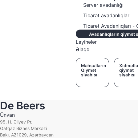
Server avadanlığı
Ticarət avadanlıqları
Ticarət Avadanlıqları 
Avadanlıqların qiymət s
Layihələr
Əlaqə
Məhsulların
Xidmətlə
Qiymət
qiymət
siyahısı
siyahısı
De Beers
Ünvan
95, H. Əliyev Pr.
Qafqaz Biznes Mərkəzi
Bakı, AZ1029, Azərbaycan