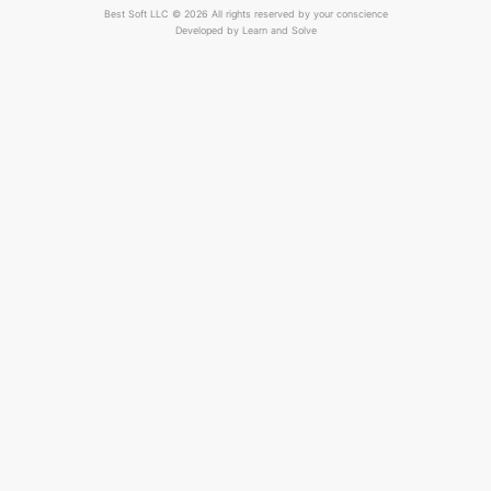
Best Soft LLC © 2026 All rights reserved by your conscience
Developed by
Learn and Solve