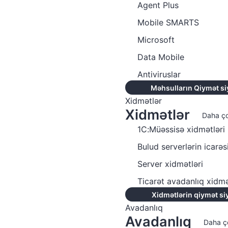
Agent Plus
Mobile SMARTS
Microsoft
Data Mobile
Antiviruslar
Məhsulların Qiymət si
Xidmətlər
Xidmətlər
Daha ç
1C:Müəssisə xidmətləri
Bulud serverlərin icarəs
Server xidmətləri
Ticarət avadanlıq xidmə
Xidmətlərin qiymət si
Avadanlıq
Avadanlıq
Daha ç