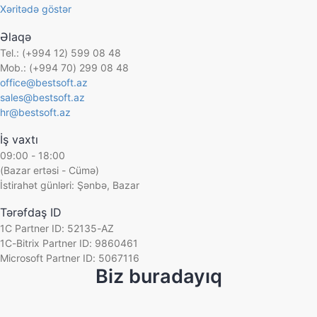
Xəritədə göstər
Əlaqə
Tel.: (+994 12) 599 08 48
Mob.: (+994 70) 299 08 48
office@bestsoft.az
sales@bestsoft.az
hr@bestsoft.az
İş vaxtı
09:00 - 18:00
(Bazar ertəsi - Cümə)
İstirahət günləri: Şənbə, Bazar
Tərəfdaş ID
1C Partner ID: 52135-AZ
1C-Bitrix Partner ID: 9860461
Microsoft Partner ID: 5067116
Biz buradayıq