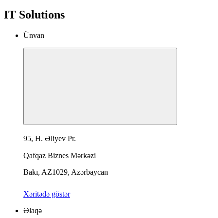
IT Solutions
Ünvan
95, H. Əliyev Pr.
Qafqaz Biznes Mərkəzi
Bakı, AZ1029, Azərbaycan
Xəritədə göstər
Əlaqə