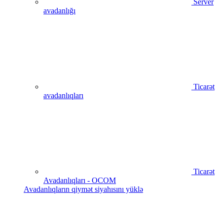
Server
avadanlığı
Ticarət
avadanlıqları
Ticarət
Avadanlıqları - OCOM
Avadanlıqların qiymət siyahısını yüklə