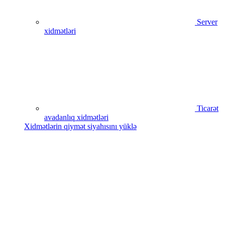
Server
xidmətləri
Ticarət
avadanlıq xidmətləri
Xidmətlərin qiymət siyahısını yüklə