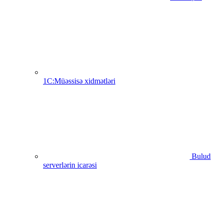
1C:Müəssisə xidmətləri
Bulud
serverlərin icarəsi