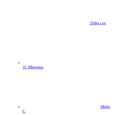
Daha çox
1C:Müəssisə
Mobi-
C