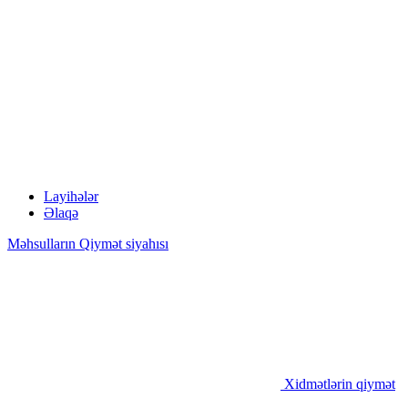
Layihələr
Əlaqə
Məhsulların Qiymət siyahısı
Xidmətlərin qiymət