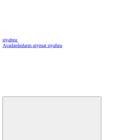
siyahısı
Avadanlıqların qiymət siyahısı