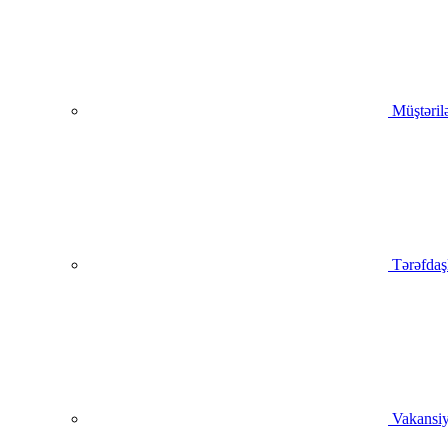
Müştəril
Tərəfdaş
Vakansiy