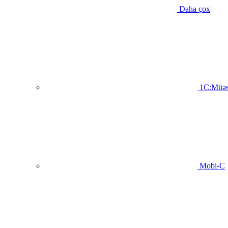
Daha çox
1C:Müəs
Mobi-C