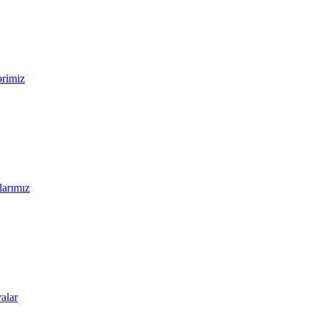
ərimiz
larımız
alar