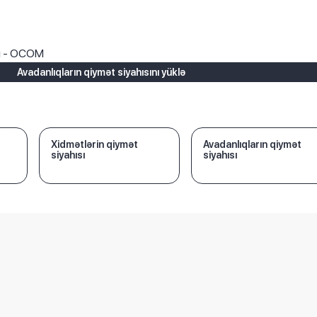
ı
rı - OCOM
Avadanlıqların qiymət siyahısını yüklə
Xidmətlərin qiymət
Avadanlıqların qiymət
siyahısı
siyahısı