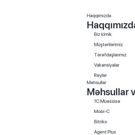
Haqqımızda
Haqqımızd
Biz kimik
Müştərilərimiz
Tərəfdaşlarımız
Vakansiyalar
Rəylər
Məhsullar
Məhsullar v
1C:Müəssisə
Mobi-C
Bitriks
Agent Plus