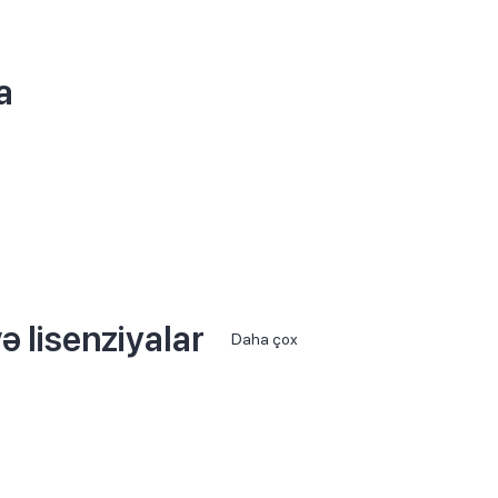
a
ə lisenziyalar
Daha çox