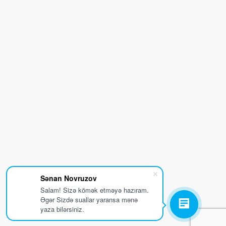
Sənan Novruzov
Salam! Sizə kömək etməyə hazıram.
Əgər Sizdə suallar yaransa mənə
yaza bilərsiniz.