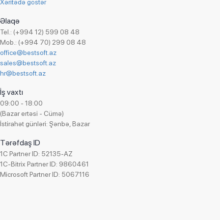
Xəritədə göstər
Əlaqə
Tel.: (+994 12) 599 08 48
Mob.: (+994 70) 299 08 48
office@bestsoft.az
sales@bestsoft.az
hr@bestsoft.az
İş vaxtı
09:00 - 18:00
(Bazar ertəsi - Cümə)
İstirahət günləri: Şənbə, Bazar
Tərəfdaş ID
1C Partner ID: 52135-AZ
1C-Bitrix Partner ID: 9860461
Microsoft Partner ID: 5067116