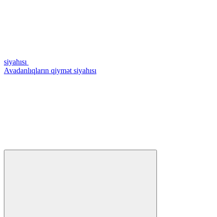
siyahısı
Avadanlıqların qiymət siyahısı