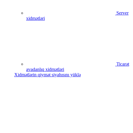
Server
xidmətləri
Ticarət
avadanlıq xidmətləri
Xidmətlərin qiymət siyahısını yüklə