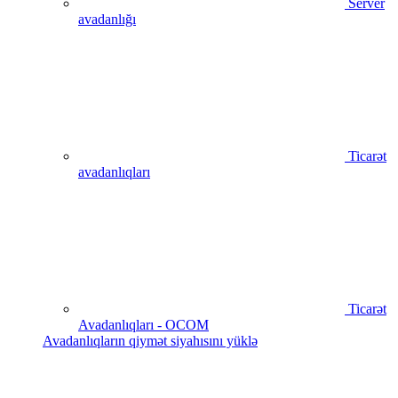
Server
avadanlığı
Ticarət
avadanlıqları
Ticarət
Avadanlıqları - OCOM
Avadanlıqların qiymət siyahısını yüklə