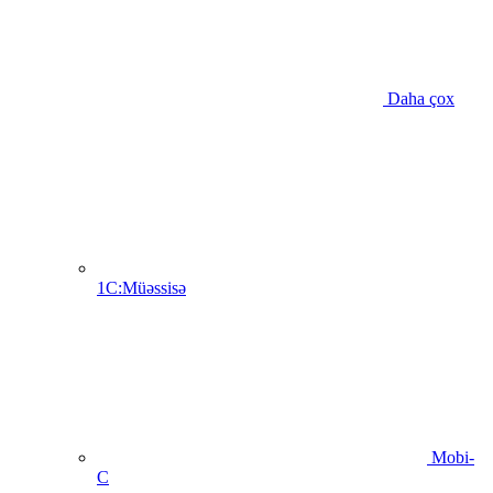
Daha çox
1C:Müəssisə
Mobi-
C