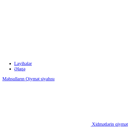
Layihələr
Əlaqə
Məhsulların Qiymət siyahısı
Xidmətlərin qiymət