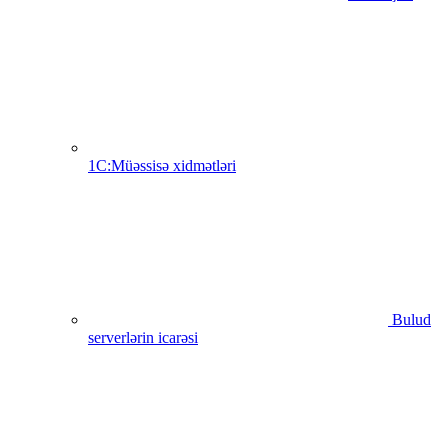
1C:Müəssisə xidmətləri
Bulud
serverlərin icarəsi