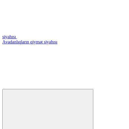
siyahısı
Avadanlıqların qiymət siyahısı