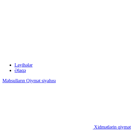
Layihələr
Əlaqə
Məhsulların Qiymət siyahısı
Xidmətlərin qiymət