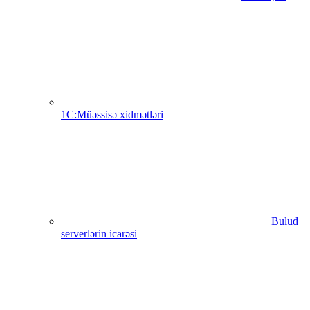
1C:Müəssisə xidmətləri
Bulud
serverlərin icarəsi