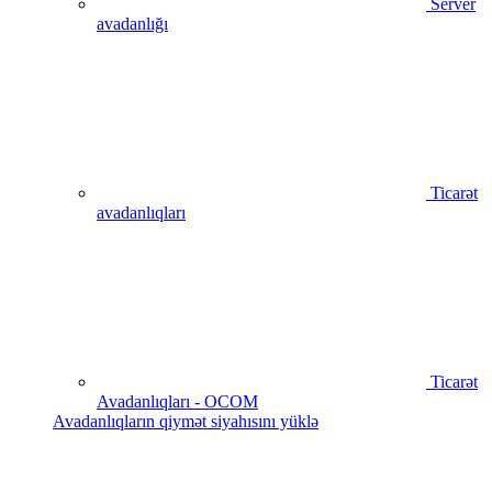
Server
avadanlığı
Ticarət
avadanlıqları
Ticarət
Avadanlıqları - OCOM
Avadanlıqların qiymət siyahısını yüklə