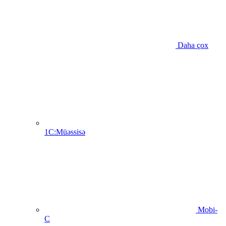
Daha çox
1C:Müəssisə
Mobi-
C