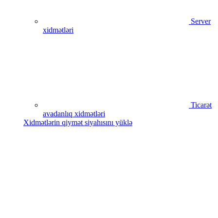
Server
xidmətləri
Ticarət
avadanlıq xidmətləri
Xidmətlərin qiymət siyahısını yüklə