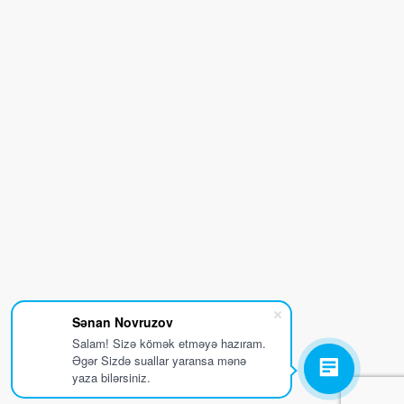
Sənan Novruzov
Salam! Sizə kömək etməyə hazıram.
Əgər Sizdə suallar yaransa mənə
yaza bilərsiniz.