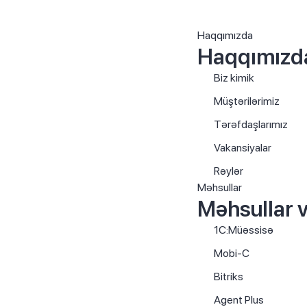
Haqqımızda
Haqqımızd
Biz kimik
Müştərilərimiz
Tərəfdaşlarımız
Vakansiyalar
Rəylər
Məhsullar
Məhsullar v
1C:Müəssisə
Mobi-C
Bitriks
Agent Plus