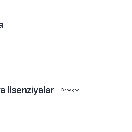
a
ə lisenziyalar
Daha çox