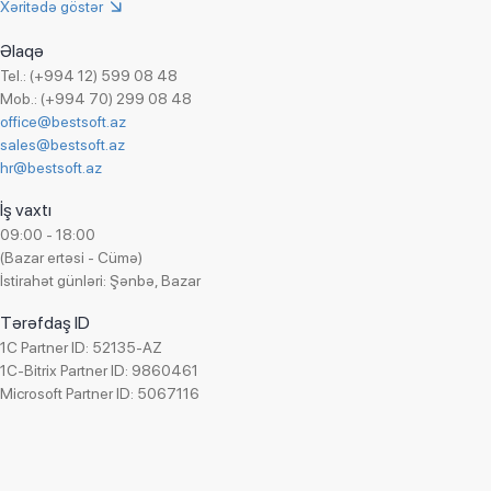
Xəritədə göstər
Əlaqə
Tel.: (+994 12) 599 08 48
Mob.: (+994 70) 299 08 48
office@bestsoft.az
sales@bestsoft.az
hr@bestsoft.az
İş vaxtı
09:00 - 18:00
(Bazar ertəsi - Cümə)
İstirahət günləri: Şənbə, Bazar
Tərəfdaş ID
1C Partner ID: 52135-AZ
1C-Bitrix Partner ID: 9860461
Microsoft Partner ID: 5067116