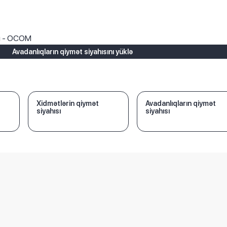
ı
rı - OCOM
Avadanlıqların qiymət siyahısını yüklə
Xidmətlərin qiymət
Avadanlıqların qiymət
siyahısı
siyahısı