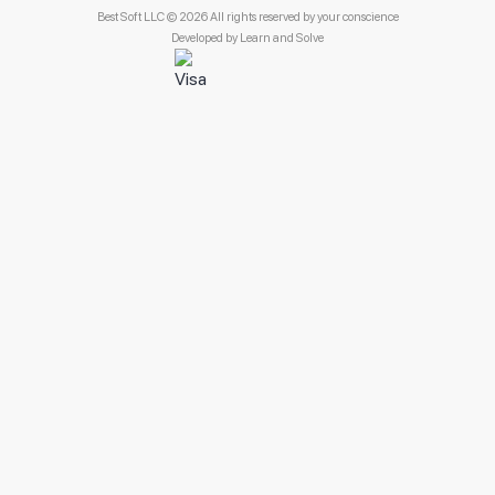
Best Soft LLC © 2026 All rights reserved by your conscience
Developed by
Learn and Solve