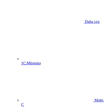
Daha çox
1C:Müəssisə
Mobi-
C