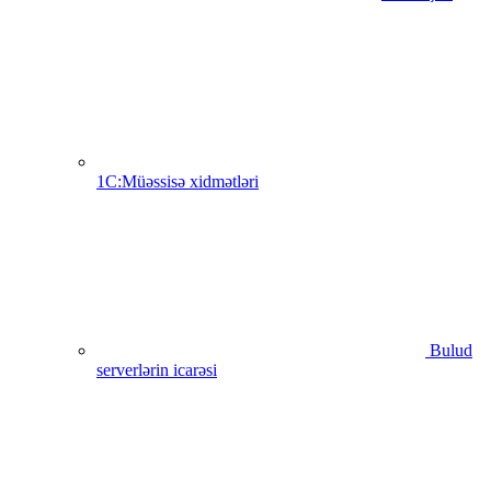
1C:Müəssisə xidmətləri
Bulud
serverlərin icarəsi