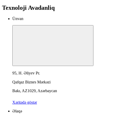
Texnoloji Avadanliq
Ünvan
95, H. Əliyev Pr.
Qafqaz Biznes Mərkəzi
Bakı, AZ1029, Azərbaycan
Xəritədə göstər
Əlaqə