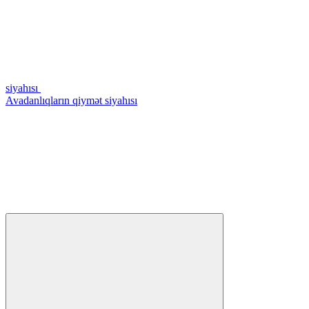
siyahısı
Avadanlıqların qiymət siyahısı