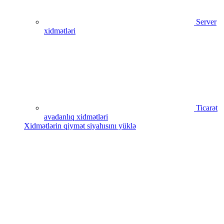
Server
xidmətləri
Ticarət
avadanlıq xidmətləri
Xidmətlərin qiymət siyahısını yüklə