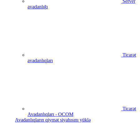
Server
avadanlığı
Ticarət
avadanlıqları
Ticarət
Avadanlıqları - OCOM
Avadanlıqların qiymət siyahısını yüklə