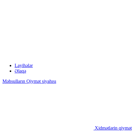
Layihələr
Əlaqə
Məhsulların Qiymət siyahısı
Xidmətlərin qiymət