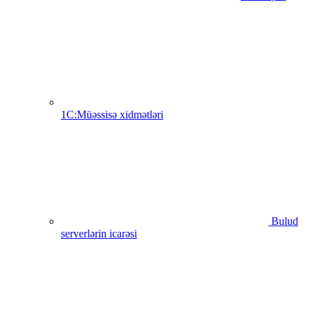
1C:Müəssisə xidmətləri
Bulud
serverlərin icarəsi