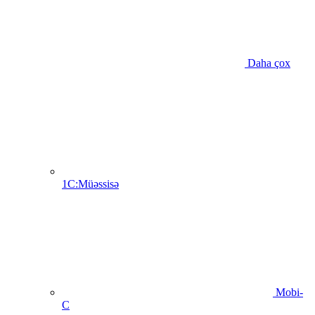
Daha çox
1C:Müəssisə
Mobi-
C