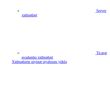
Server
xidmətləri
Ticarət
avadanlıq xidmətləri
Xidmətlərin qiymət siyahısını yüklə