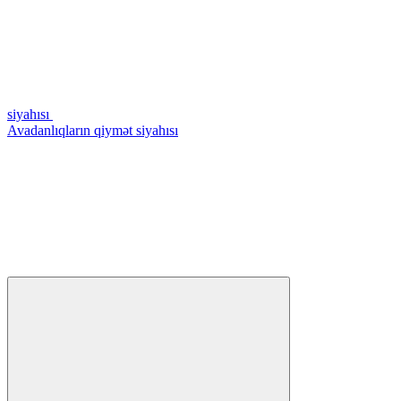
siyahısı
Avadanlıqların qiymət siyahısı