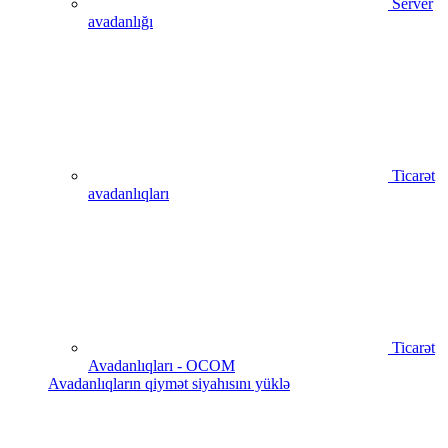
Server
avadanlığı
Ticarət
avadanlıqları
Ticarət
Avadanlıqları - OCOM
Avadanlıqların qiymət siyahısını yüklə