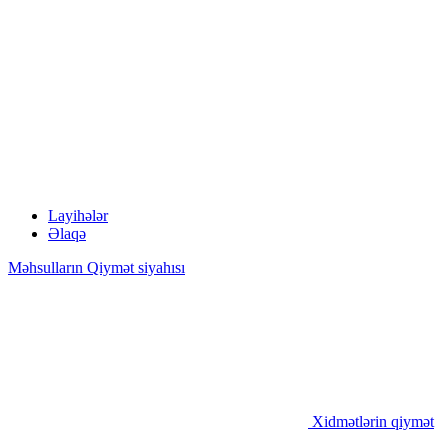
Layihələr
Əlaqə
Məhsulların Qiymət siyahısı
Xidmətlərin qiymət