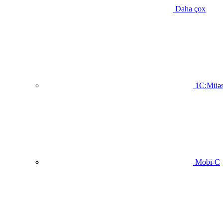
Daha çox
1C:Müəs
Mobi-C