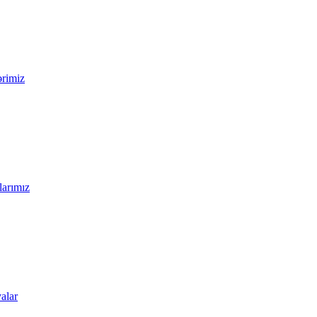
ərimiz
larımız
alar