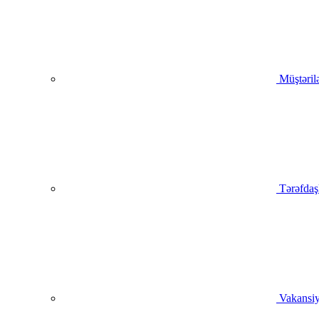
Müştəril
Tərəfdaş
Vakansiy