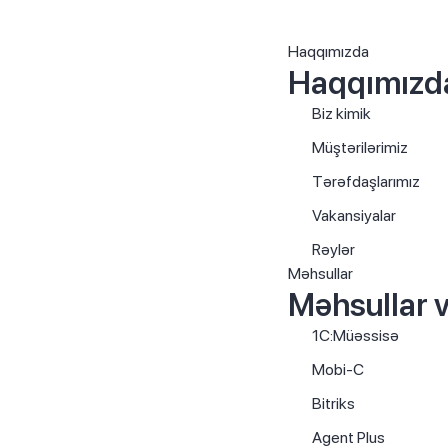
Haqqımızda
Haqqımızd
Biz kimik
Müştərilərimiz
Tərəfdaşlarımız
Vakansiyalar
Rəylər
Məhsullar
Məhsullar v
1C:Müəssisə
Mobi-C
Bitriks
Agent Plus