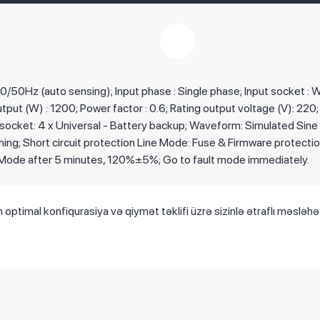
60/50Hz (auto sensing); Input phase : Single phase; Input socket : 
tput (W) : 1200; Power factor : 0.6; Rating output voltage (V): 2
ocket: 4 x Universal - Battery backup; Waveform: Simulated Sine W
ing; Short circuit protection Line Mode: Fuse & Firmware protectio
Mode after 5 minutes, 120%±5%; Go to fault mode immediately.
 optimal konfiqurasiya və qiymət təklifi üzrə sizinlə ətraflı məsləh