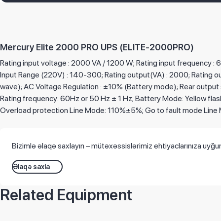
Mercury Elite 2000 PRO UPS (ELITE-2000PRO)
Rating input voltage : 2000 VA / 1200 W; Rating input frequency : 
Input Range (220V) : 140-300; Rating output(VA) : 2000; Rating ou
wave); AC Voltage Regulation : ±10% (Battery mode); Rear output s
Rating frequency: 60Hz or 50 Hz ± 1 Hz; Battery Mode: Yellow flash
Overload protection Line Mode: 110%±5%; Go to fault mode Line 
Bizimlə əlaqə saxlayın – mütəxəssislərimiz ehtiyaclarınıza uyğun
Əlaqə saxla
Related Equipment