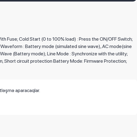
With Fuse; Cold Start (0 to 100% load) : Press the ON/OFF Switch;
20; Waveform : Battery mode (simulated sine wave), AC mode(sine
ave (Battery mode); Line Mode : Synchronize with the utility;
n; Short circuit protection Battery Mode: Firmware Protection;
ətləşmə aparacaqlar.