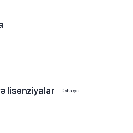
a
ə lisenziyalar
Daha çox