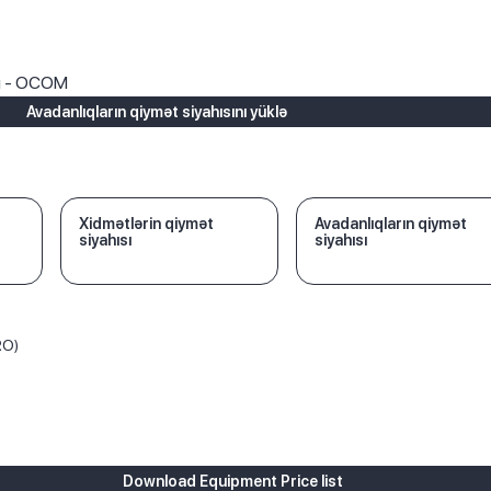
ı
rı - OCOM
Avadanlıqların qiymət siyahısını yüklə
Xidmətlərin qiymət
Avadanlıqların qiymət
siyahısı
siyahısı
RO)
Download Equipment Price list