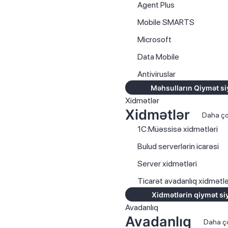
Agent Plus
Mobile SMARTS
Microsoft
Data Mobile
Antiviruslar
Məhsulların Qiymət si
Xidmətlər
Xidmətlər
Daha ç
1C:Müəssisə xidmətləri
Bulud serverlərin icarəsi
Server xidmətləri
Ticarət avadanlıq xidmətlə
Xidmətlərin qiymət si
Avadanlıq
Avadanlıq
Daha ç