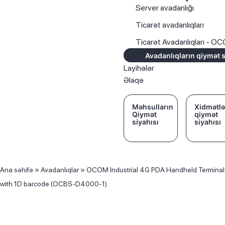
Server avadanlığı
Ticarət avadanlıqları
Ticarət Avadanlıqları - O
Avadanlıqların qiymət s
Layihələr
Əlaqə
Məhsulların
Xidmətlə
Qiymət
qiymət
siyahısı
siyahısı
Ana səhifə
»
Avadanlıqlar
»
OCOM Industrial 4G PDA Handheld Terminal
with 1D barcode (OCBS-D4000-1)