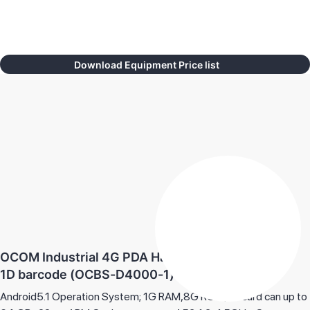
Download Equipment Price list
OCOM Industrial 4G PDA Handheld Terminal with
1D barcode (OCBS-D4000-1)
Android5.1 Operation System; 1G RAM,8G ROM,TF card can up to