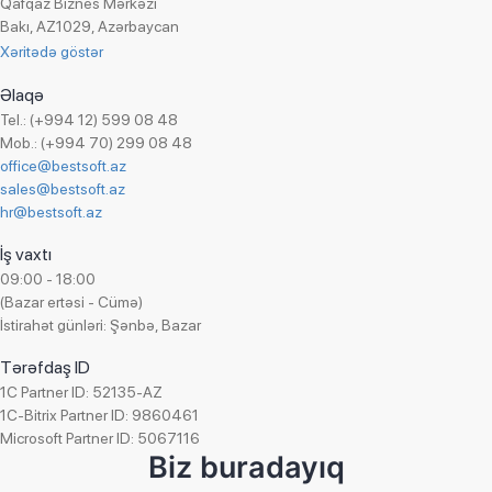
Qafqaz Biznes Mərkəzi
Daha çox
Bakı, AZ1029, Azərbaycan
Xəritədə göstər
Əlaqə
Tel.: (+994 12) 599 08 48
Mob.: (+994 70) 299 08 48
office@bestsoft.az
sales@bestsoft.az
hr@bestsoft.az
İş vaxtı
09:00 - 18:00
(Bazar ertəsi - Cümə)
İstirahət günləri: Şənbə, Bazar
Tərəfdaş ID
1C Partner ID: 52135-AZ
1C-Bitrix Partner ID: 9860461
Microsoft Partner ID: 5067116
Biz buradayıq