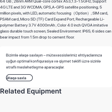
64 GB ; 28nm ARM Qual-core cortex A53,1.3-1.5GHz; Support
4G LTE and 3G WCDMA; GPS,A-GPS satellite positioning; 5
million pixels, with LED, automatic focusing（Option）; SIM card,
PSAM card, Micro SD (TF) Card Expand Port; Rechargeable Li-
polymer Battery 3.7V 4000mAh ; Color 4.0 inch QVGA imitative
glass durable touch screen; Sealed Environment: IP65; 6 sides can
bear impact from 1.5m drop to cement floor.
Bizimlə əlaqə saxlayın – mütəxəssislərimiz ehtiyaclarınıza
uyğun optimal konfiqurasiya və qiymət təklifi üzrə sizinlə
ətraflı məsləhətləşmə aparacaqlar.
Əlaqə saxla
Related Equipment