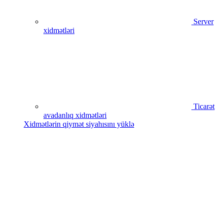
Server
xidmətləri
Ticarət
avadanlıq xidmətləri
Xidmətlərin qiymət siyahısını yüklə