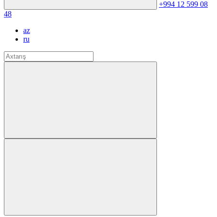
+994 12 599 08
48
az
ru