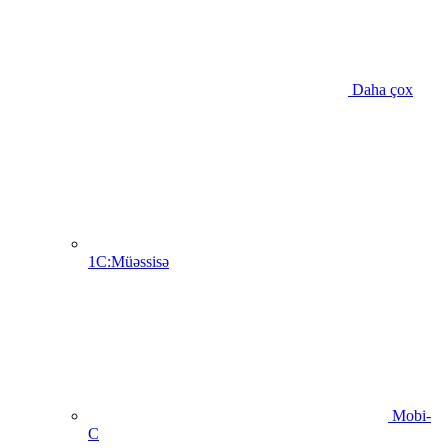
Daha çox
1C:Müəssisə
Mobi-
C