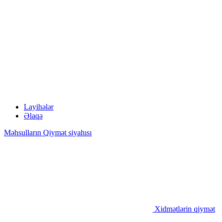
Layihələr
Əlaqə
Məhsulların Qiymət siyahısı
Xidmətlərin qiymət