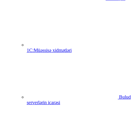
1C:Müəssisə xidmətləri
Bulud
serverlərin icarəsi