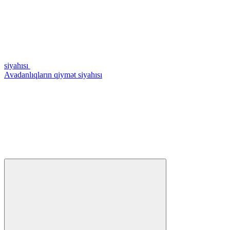
siyahısı
Avadanlıqların qiymət siyahısı