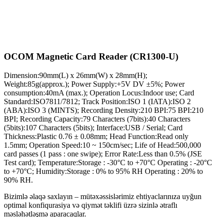
OCOM Magnetic Card Reader (CR1300-U)
Dimension:90mm(L) x 26mm(W) x 28mm(H);
Weight:85g(approx.); Power Supply:+5V DV ±5%; Power
consumption:40mA (max.); Operation Locus:Indoor use; Card
Standard:ISO7811/7812; Track Position:ISO 1 (IATA):ISO 2
(ABA):ISO 3 (MINTS); Recording Density:210 BPI:75 BPI:210
BPI; Recording Capacity:79 Characters (7bits):40 Characters
(5bits):107 Characters (5bits); Interface:USB / Serial; Card
Thickness:Plastic 0.76 ± 0.08mm; Head Function:Read only
1.5mm; Operation Speed:10 ~ 150cm/sec; Life of Head:500,000
card passes (1 pass : one swipe); Error Rate:Less than 0.5% (JSE
Test card); Temperature:Storage : -30°C to +70°C Operating : -20°C
to +70°C; Humidity:Storage : 0% to 95% RH Operating : 20% to
90% RH.
Bizimlə əlaqə saxlayın – mütəxəssislərimiz ehtiyaclarınıza uyğun
optimal konfiqurasiya və qiymət təklifi üzrə sizinlə ətraflı
məsləhətləşmə aparacaqlar.