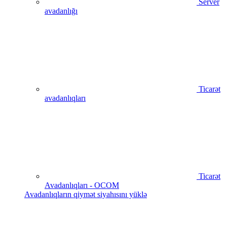
Server
avadanlığı
Ticarət
avadanlıqları
Ticarət
Avadanlıqları - OCOM
Avadanlıqların qiymət siyahısını yüklə