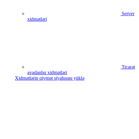
Server
xidmətləri
Ticarət
avadanlıq xidmətləri
Xidmətlərin qiymət siyahısını yüklə