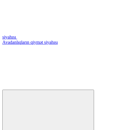
siyahısı
Avadanlıqların qiymət siyahısı