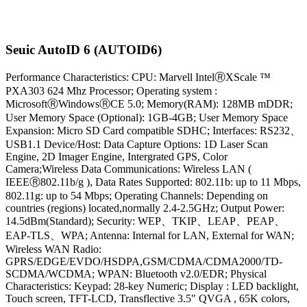
Seuic AutoID 6 (AUTOID6)
Performance Characteristics: CPU: Marvell IntelⓇXScale ™
PXA303 624 Mhz Processor; Operating system :
MicrosoftⓇWindowsⓇCE 5.0; Memory(RAM): 128MB mDDR;
User Memory Space (Optional): 1GB-4GB; User Memory Space
Expansion: Micro SD Card compatible SDHC; Interfaces: RS232、
USB1.1 Device/Host: Data Capture Options: 1D Laser Scan
Engine, 2D Imager Engine, Intergrated GPS, Color
Camera;Wireless Data Communications: Wireless LAN (
IEEEⓇ802.11b/g ), Data Rates Supported: 802.11b: up to 11 Mbps,
802.11g: up to 54 Mbps; Operating Channels: Depending on
countries (regions) located,normally 2.4-2.5GHz; Output Power:
14.5dBm(Standard); Security: WEP、TKIP、LEAP、PEAP、
EAP-TLS、WPA; Antenna: Internal for LAN, External for WAN;
Wireless WAN Radio:
GPRS/EDGE/EVDO/HSDPA,GSM/CDMA/CDMA2000/TD-
SCDMA/WCDMA; WPAN: Bluetooth v2.0/EDR; Physical
Characteristics: Keypad: 28-key Numeric; Display : LED backlight,
Touch screen, TFT-LCD, Transflective 3.5" QVGA , 65K colors,