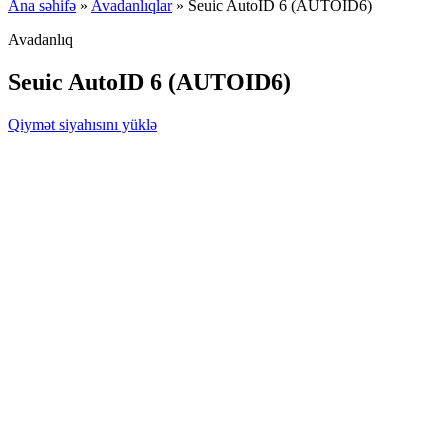
Ana səhifə
»
Avadanlıqlar
»
Seuic AutoID 6 (AUTOID6)
Avadanlıq
Seuic AutoID 6 (AUTOID6)
Qiymət siyahısını yüklə