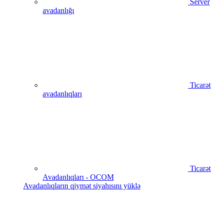
Server
avadanlığı
Ticarət
avadanlıqları
Ticarət
Avadanlıqları - OCOM
Avadanlıqların qiymət siyahısını yüklə