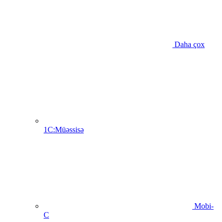
Daha çox
1C:Müəssisə
Mobi-
C