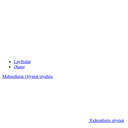
Layihələr
Əlaqə
Məhsulların Qiymət siyahısı
Xidmətlərin qiymət