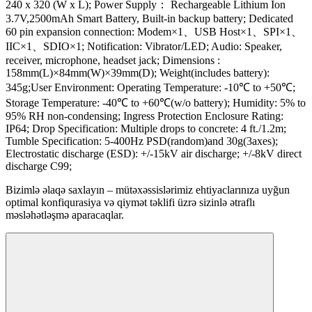
240 x 320 (W x L); Power Supply： Rechargeable Lithium Ion
3.7V,2500mAh Smart Battery, Built-in backup battery; Dedicated
60 pin expansion connection: Modem×1、USB Host×1、SPI×1、
IIC×1、SDIO×1; Notification: Vibrator/LED; Audio: Speaker,
receiver, microphone, headset jack; Dimensions :
158mm(L)×84mm(W)×39mm(D); Weight(includes battery):
345g;User Environment: Operating Temperature: -10℃ to +50℃;
Storage Temperature: -40℃ to +60℃(w/o battery); Humidity: 5% to
95% RH non-condensing; Ingress Protection Enclosure Rating:
IP64; Drop Specification: Multiple drops to concrete: 4 ft./1.2m;
Tumble Specification: 5-400Hz PSD(random)and 30g(3axes);
Electrostatic discharge (ESD): +/-15kV air discharge; +/-8kV direct
discharge C99;
Bizimlə əlaqə saxlayın – mütəxəssislərimiz ehtiyaclarınıza uyğun
optimal konfiqurasiya və qiymət təklifi üzrə sizinlə ətraflı
məsləhətləşmə aparacaqlar.