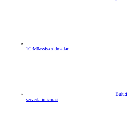
1C:Müəssisə xidmətləri
Bulud
serverlərin icarəsi