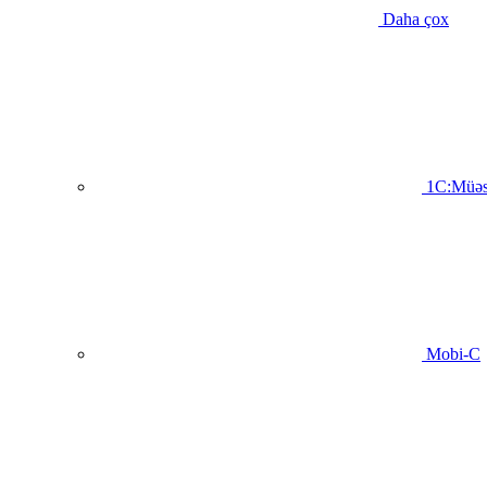
Daha çox
1C:Müəs
Mobi-C