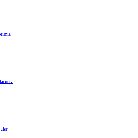
ərimiz
larımız
alar