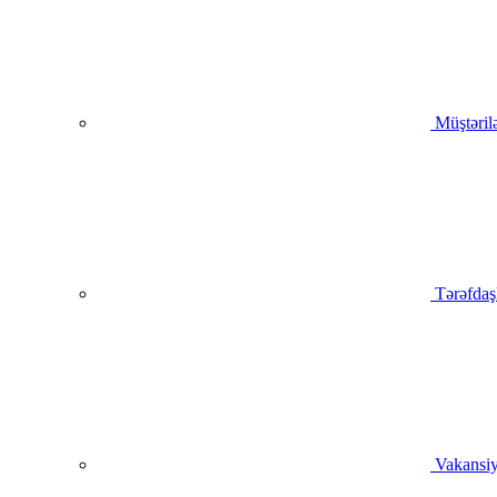
Müştəril
Tərəfdaş
Vakansiy