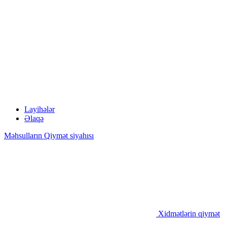
Layihələr
Əlaqə
Məhsulların Qiymət siyahısı
Xidmətlərin qiymət