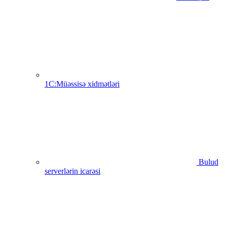
1C:Müəssisə xidmətləri
Bulud
serverlərin icarəsi