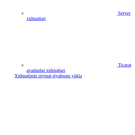
Server
xidmətləri
Ticarət
avadanlıq xidmətləri
Xidmətlərin qiymət siyahısını yüklə