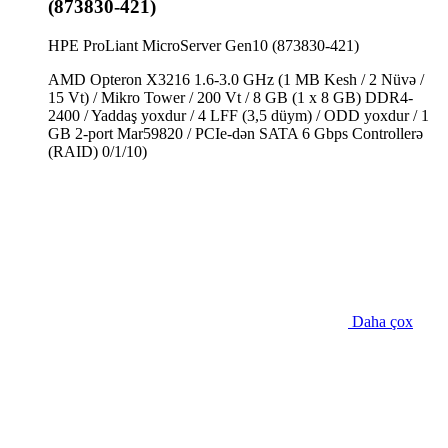
(873830-421)
HPE ProLiant MicroServer Gen10 (873830-421)
AMD Opteron X3216 1.6-3.0 GHz (1 MB Kesh / 2 Nüvə /
15 Vt) / Mikro Tower / 200 Vt / 8 GB (1 x 8 GB) DDR4-
2400 / Yaddaş yoxdur / 4 LFF (3,5 düym) / ODD yoxdur / 1
GB 2-port Mar59820 / PCIe-dən SATA 6 Gbps Controllerə
(RAID) 0/1/10)
Daha çox