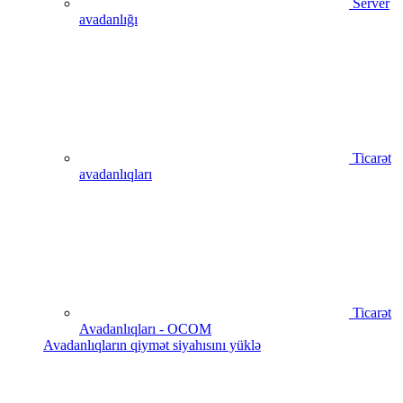
Server
avadanlığı
Ticarət
avadanlıqları
Ticarət
Avadanlıqları - OCOM
Avadanlıqların qiymət siyahısını yüklə