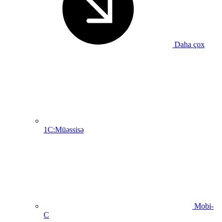
Daha çox
1C:Müəssisə
Mobi-
C