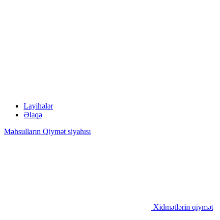
Layihələr
Əlaqə
Məhsulların Qiymət siyahısı
Xidmətlərin qiymət