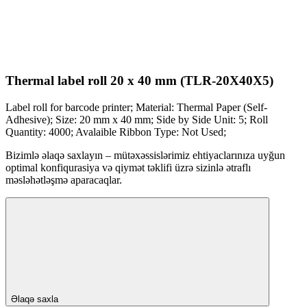
Thermal label roll 20 x 40 mm (TLR-20X40X5)
Label roll for barcode printer; Material: Thermal Paper (Self-
Adhesive); Size: 20 mm x 40 mm; Side by Side Unit: 5; Roll
Quantity: 4000; Avalaible Ribbon Type: Not Used;
Bizimlə əlaqə saxlayın – mütəxəssislərimiz ehtiyaclarınıza uyğun
optimal konfiqurasiya və qiymət təklifi üzrə sizinlə ətraflı
məsləhətləşmə aparacaqlar.
Əlaqə saxla