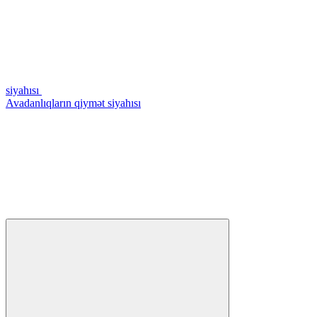
siyahısı
Avadanlıqların qiymət siyahısı