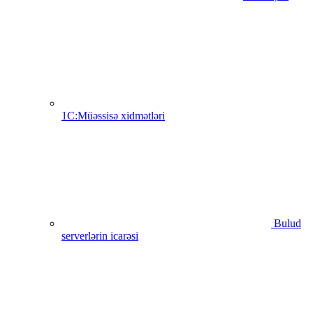
1C:Müəssisə xidmətləri
Bulud
serverlərin icarəsi