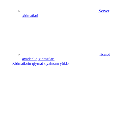
Server
xidmətləri
Ticarət
avadanlıq xidmətləri
Xidmətlərin qiymət siyahısını yüklə