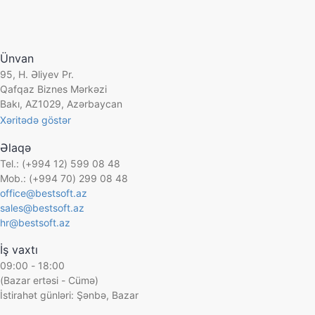
1995-ci ildə yaradılmış BestComp Group şirkəti Cənubi Qafq
un fəaliyyəti distribüsiya, layihə həlləri, kommunikasiya şə
Ünvan
95, H. Əliyev Pr.
Şirkətin vebsaytı -
www.bestcomp.az
Qafqaz Biznes Mərkəzi
Bakı, AZ1029, Azərbaycan
Xəritədə göstər
Əlaqə
Tel.: (+994 12) 599 08 48
Mob.: (+994 70) 299 08 48
office@bestsoft.az
sales@bestsoft.az
hr@bestsoft.az
İş vaxtı
09:00 - 18:00
(Bazar ertəsi - Cümə)
İstirahət günləri: Şənbə, Bazar