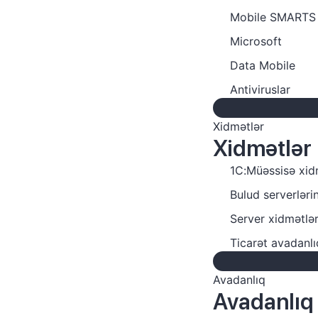
Mobile SMARTS
Microsoft
Data Mobile
Antiviruslar
Xidmətlər
Xidmətlər
1C:Müəssisə xid
Bulud serverlərin
Server xidmətlər
Ticarət avadanlı
Avadanlıq
Avadanlıq