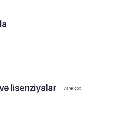
da
və lisenziyalar
Daha çox