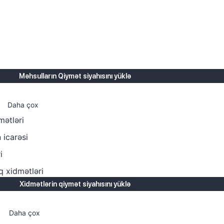
Məhsulların Qiymət siyahısını yüklə
Daha çox
mətləri
 icarəsi
i
q xidmətləri
Xidmətlərin qiymət siyahısını yüklə
Daha çox