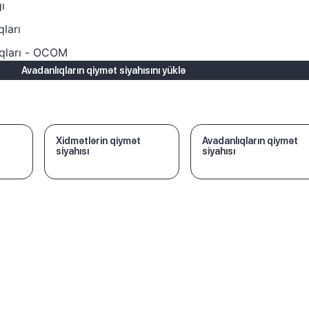
ı
qları
ıqları - OCOM
Avadanlıqların qiymət siyahısını yüklə
Xidmətlərin qiymət
Avadanlıqların qiymət
siyahısı
siyahısı