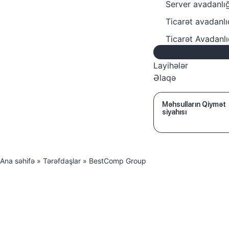
Server avadanlığ
Ticarət avadanlı
Ticarət Avadanl
Layihələr
Əlaqə
Məhsulların Qiymət
siyahısı
Ana səhifə
»
Tərəfdaşlar
»
BestComp Group