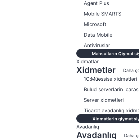
Agent Plus
Mobile SMARTS
Microsoft
Data Mobile
Antiviruslar
Məhsulların Qiymət si
Xidmətlər
Xidmətlər
Daha ç
1C:Müəssisə xidmətləri
Bulud serverlərin icarəs
Server xidmətləri
Ticarət avadanlıq xidmə
Xidmətlərin qiymət si
Avadanlıq
Avadanlıq
Daha ç