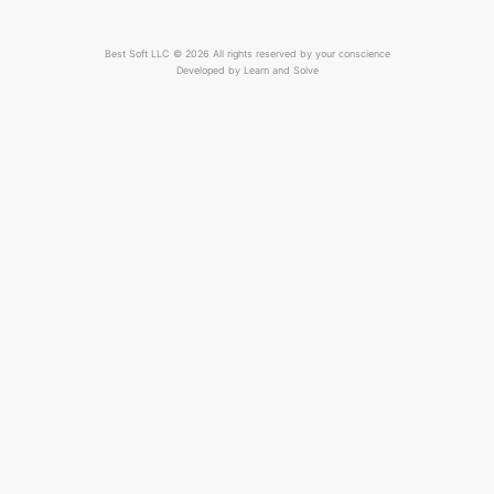
Best Soft LLC © 2026 All rights reserved by your conscience
Developed by
Learn and Solve