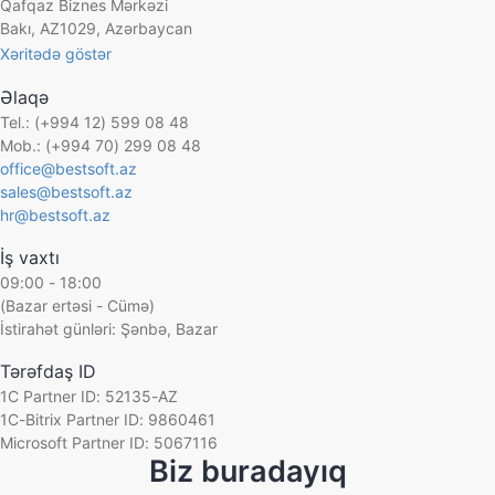
Qafqaz Biznes Mərkəzi
Bakı, AZ1029, Azərbaycan
Xəritədə göstər
Əlaqə
Tel.: (+994 12) 599 08 48
Mob.: (+994 70) 299 08 48
office@bestsoft.az
sales@bestsoft.az
hr@bestsoft.az
İş vaxtı
09:00 - 18:00
(Bazar ertəsi - Cümə)
İstirahət günləri: Şənbə, Bazar
Tərəfdaş ID
1C Partner ID: 52135-AZ
1C-Bitrix Partner ID: 9860461
Microsoft Partner ID: 5067116
Biz buradayıq