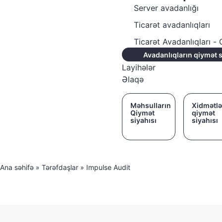
Server avadanlığı
Ticarət avadanlıqları
Ticarət Avadanlıqları 
Avadanlıqların qiymət s
Layihələr
Əlaqə
Məhsulların
Xidmətlə
Qiymət
qiymət
siyahısı
siyahısı
Ana səhifə
»
Tərəfdaşlar
»
Impulse Audit