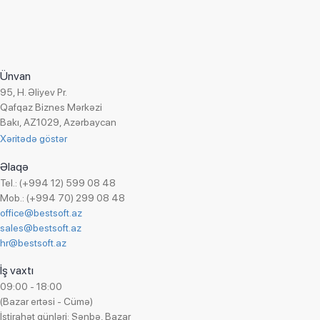
Effector Saver 1C:Enterprise/BAS məlumat bazalarının, Microsoft SQL
Effector Saver ehtiyat nüsxələri arxivləşdirir və şifrələyir, onları F
vasitəsilə hesabat göndərir.
Ünvan
95, H. Əliyev Pr.
Şirkətin vebsaytı -
www.mixbackup.com
Qafqaz Biznes Mərkəzi
Bakı, AZ1029, Azərbaycan
Xəritədə göstər
Əlaqə
Tel.: (+994 12) 599 08 48
Mob.: (+994 70) 299 08 48
office@bestsoft.az
sales@bestsoft.az
hr@bestsoft.az
İş vaxtı
09:00 - 18:00
(Bazar ertəsi - Cümə)
İstirahət günləri: Şənbə, Bazar