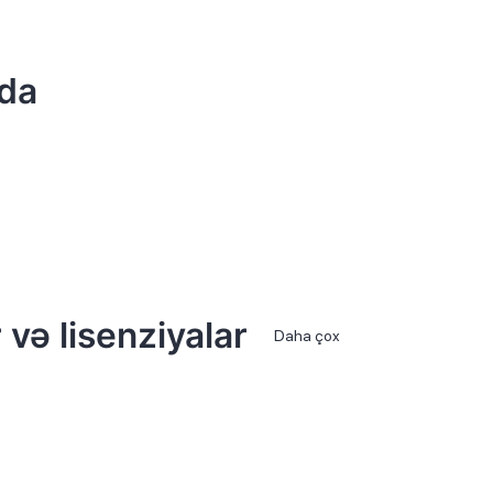
da
 və lisenziyalar
Daha çox