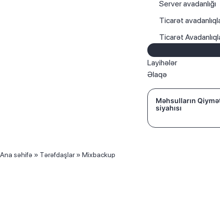
Server avadanlığı
Ticarət avadanlıqla
Ticarət Avadanlıq
Layihələr
Əlaqə
Məhsulların Qiymə
siyahısı
Ana səhifə
»
Tərəfdaşlar
»
Mixbackup