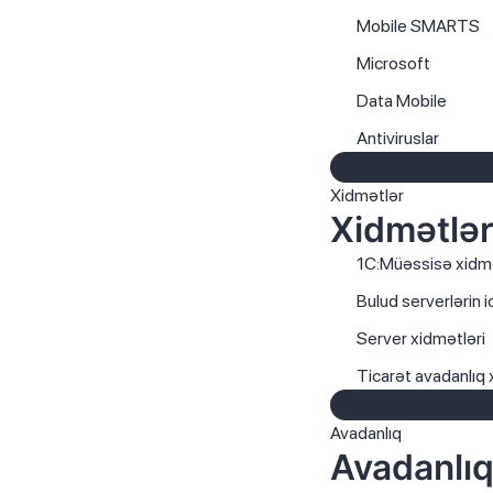
Mobile SMARTS
Microsoft
Data Mobile
Antiviruslar
Xidmətlər
Xidmətlə
1C:Müəssisə xidmə
Bulud serverlərin i
Server xidmətləri
Ticarət avadanlıq 
Avadanlıq
Avadanlı