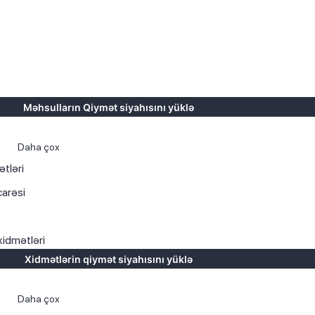
Məhsulların Qiymət siyahısını yüklə
r
Daha çox
tləri
carəsi
xidmətləri
Xidmətlərin qiymət siyahısını yüklə
q
Daha çox