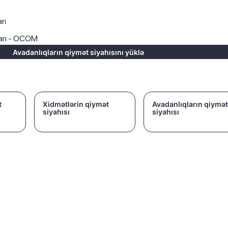
rı
ları - OCOM
Avadanlıqların qiymət siyahısını yüklə
t
Xidmətlərin qiymət
Avadanlıqların qiymət
siyahısı
siyahısı