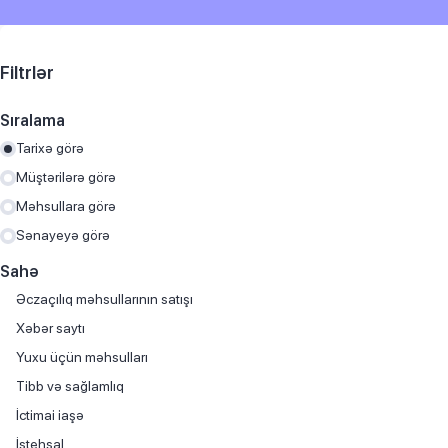
Filtrlər
Sıralama
Tarixə görə
Müştərilərə görə
Məhsullara görə
Sənayeyə görə
Sahə
Əczaçılıq məhsullarının satışı
Хəbər saytı
Yuxu üçün məhsulları
Tibb və sağlamlıq
İctimai iaşə
İstehsal