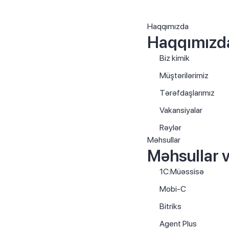
Haqqımızda
Haqqımızd
Biz kimik
Müştərilərimiz
Tərəfdaşlarımız
Vakansiyalar
Rəylər
Məhsullar
Məhsullar v
1C:Müəssisə
Mobi-C
Bitriks
Agent Plus