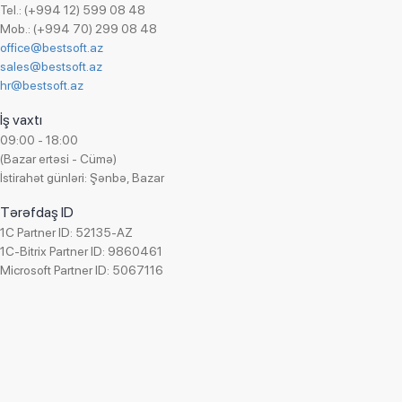
Aqua Pharma
Tel.: (+994 12) 599 08 48
Ofis ləvazimatları ticarəti
Mob.: (+994 70) 299 08 48
MICROTECH
Onlayn hədiyyə mağazası
office@bestsoft.az
Bəhramoğlu
Onlayn kassa ticarəti
sales@bestsoft.az
Azərbaycan Gözdən Əlillər Cəmiyyəti
hr@bestsoft.az
Otel işi
UnityFood LTD
Parfümeriya və kosmetika ticarəti
İş vaxtı
Adore
09:00 - 18:00
Paylanma
(Bazar ertəsi - Cümə)
Superfon
Plastik məmulatların istehsalı
İstirahət günləri: Şənbə, Bazar
Auto Azerbaijan
Qablaşdırılmıs suyun ticarəti
Tərəfdaş ID
KHAMSA
Qeyri-hökumət təşkilatı (QHT)
1C Partner ID: 52135-AZ
BestComp Group
Qida istehsalı
1C-Bitrix Partner ID: 9860461
A&S UNION AFEZCO
Microsoft Partner ID: 5067116
Qida ticarəti
Managed Care Azerbaijan
Quru meyvələrin satışı
Franko Az
Reklam agentliyi
Falcom
Santexnika avadanlıqlarının ticarəti
SInteks
Seysmik məlumatların toplanması və emalı
Boranı