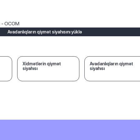
ı
rı - OCOM
Avadanlıqların qiymət siyahısını yüklə
Xidmətlərin qiymət
Avadanlıqların qiymət
siyahısı
siyahısı