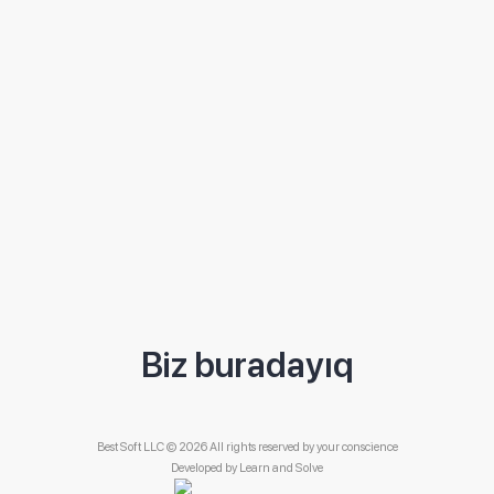
Biz buradayıq
Best Soft LLC © 2026 All rights reserved by your conscience
Developed by
Learn and Solve