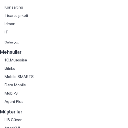
Konsaltinq
Ticarət şirkəti
İdman
IT
Maliyyə xidmətləri
Daha çox
Avtomobil satışı
Məhsullar
Kitab satışı
1C:Müəssisə
Mebel istehsalı
Bitriks
Avtomobil hissələri və aksesuarlarının ticarəti
Mobile SMARTS
Avtomobil kirayəsi
Data Mobile
Avtomobil servisi
Mobi-S
Avtomobil ticarəti
Agent Plus
Avtomobil yağlarının ticarəti
Müştərilər
Biznes mərkəzi
HB Güven
Boya istehsalı