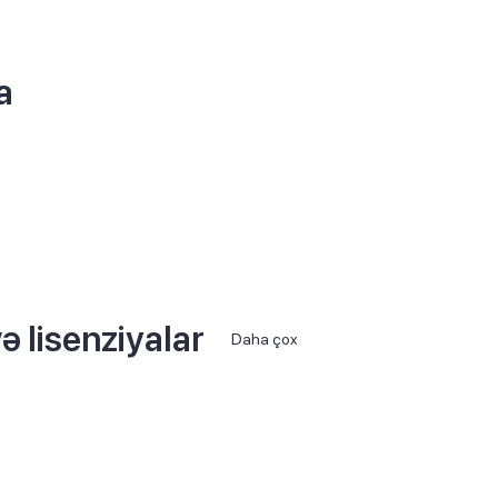
a
ə lisenziyalar
Daha çox