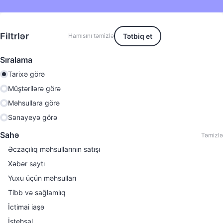
Filtrlər
Tətbiq et
Hamısını təmizlə
Sıralama
Tarixə görə
Müştərilərə görə
Məhsullara görə
Sənayeyə görə
Sahə
Təmizlə
Əczaçılıq məhsullarının satışı
Хəbər saytı
Yuxu üçün məhsulları
Tibb və sağlamlıq
İctimai iaşə
İstehsal