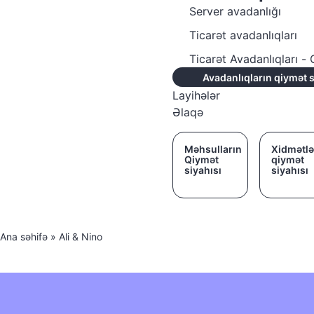
Server avadanlığı
Ticarət avadanlıqları
Ticarət Avadanlıqları 
Avadanlıqların qiymət s
Layihələr
Əlaqə
Məhsulların
Xidmətlə
Qiymət
qiymət
siyahısı
siyahısı
Ana səhifə
»
Ali & Nino