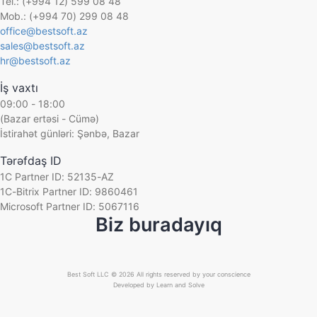
Tel.: (+994 12) 599 08 48
Aqua Pharma
Ofis ləvazimatları ticarəti
Mob.: (+994 70) 299 08 48
MICROTECH
office@bestsoft.az
Onlayn hədiyyə mağazası
Bəhramoğlu
sales@bestsoft.az
Onlayn kassa ticarəti
hr@bestsoft.az
Azərbaycan Gözdən Əlillər Cəmiyyəti
Otel işi
UnityFood LTD
İş vaxtı
Parfümeriya və kosmetika ticarəti
09:00 - 18:00
Adore
Paylanma
(Bazar ertəsi - Cümə)
Superfon
İstirahət günləri: Şənbə, Bazar
Plastik məmulatların istehsalı
Auto Azerbaijan
Qablaşdırılmıs suyun ticarəti
Tərəfdaş ID
KHAMSA
Qeyri-hökumət təşkilatı (QHT)
1C Partner ID: 52135-AZ
BestComp Group
1C-Bitrix Partner ID: 9860461
Qida istehsalı
Microsoft Partner ID: 5067116
A&S UNION AFEZCO
Qida ticarəti
Biz buradayıq
Managed Care Azerbaijan
Quru meyvələrin satışı
Franko Az
Reklam agentliyi
Falcom
Best Soft LLC © 2026 All rights reserved by your conscience
Santexnika avadanlıqlarının ticarəti
Developed by
Learn and Solve
SInteks
Seysmik məlumatların toplanması və emalı
Boranı