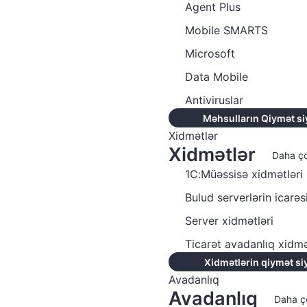
Agent Plus
Mobile SMARTS
Microsoft
Data Mobile
Antiviruslar
Məhsulların Qiymət si
Xidmətlər
Xidmətlər
Daha ç
1C:Müəssisə xidmətləri
Bulud serverlərin icarəs
Server xidmətləri
Ticarət avadanlıq xidmə
Xidmətlərin qiymət si
Avadanlıq
Avadanlıq
Daha ç