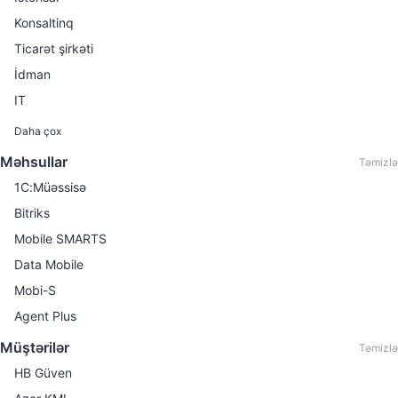
Konsaltinq
Ticarət şirkəti
İdman
IT
Maliyyə xidmətləri
Daha çox
Avtomobil satışı
Məhsullar
Təmizlə
Kitab satışı
1C:Müəssisə
Mebel istehsalı
Bitriks
Avtomobil hissələri və aksesuarlarının ticarəti
Mobile SMARTS
Avtomobil kirayəsi
Data Mobile
Avtomobil servisi
Mobi-S
Avtomobil ticarəti
Agent Plus
Avtomobil yağlarının ticarəti
Müştərilər
Təmizlə
Biznes mərkəzi
HB Güven
Boya istehsalı