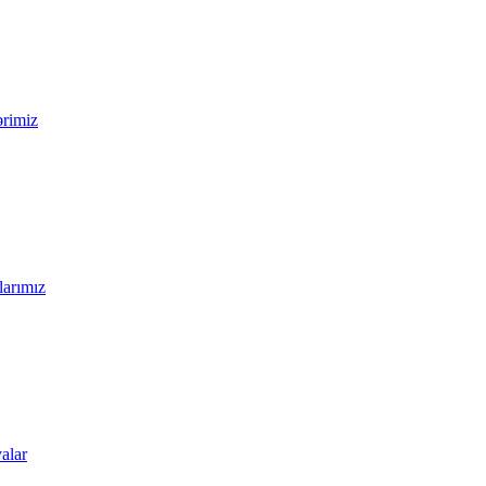
ərimiz
larımız
alar