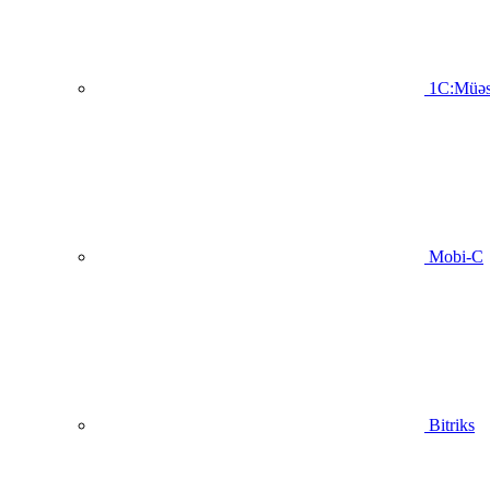
1C:Müəs
Mobi-C
Bitriks