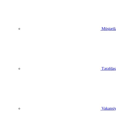
Müştəril
Tərəfdaş
Vakansiy