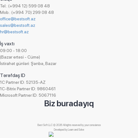
Aqua Pharma
Ofis ləvazimatları ticarəti
Tel.: (+994 12) 599 08 48
MICROTECH
Mob.: (+994 70) 299 08 48
Onlayn hədiyyə mağazası
office@bestsoft.az
Bəhramoğlu
Onlayn kassa ticarəti
sales@bestsoft.az
Azərbaycan Gözdən Əlillər Cəmiyyəti
Otel işi
hr@bestsoft.az
UnityFood LTD
Parfümeriya və kosmetika ticarəti
İş vaxtı
Adore
Paylanma
09:00 - 18:00
Superfon
(Bazar ertəsi - Cümə)
Plastik məmulatların istehsalı
İstirahət günləri: Şənbə, Bazar
Auto Azerbaijan
Qablaşdırılmıs suyun ticarəti
KHAMSA
Tərəfdaş ID
Qeyri-hökumət təşkilatı (QHT)
BestComp Group
1C Partner ID: 52135-AZ
Qida istehsalı
1C-Bitrix Partner ID: 9860461
A&S UNION AFEZCO
Qida ticarəti
Microsoft Partner ID: 5067116
Managed Care Azerbaijan
Biz buradayıq
Quru meyvələrin satışı
Franko Az
Reklam agentliyi
Falcom
Santexnika avadanlıqlarının ticarəti
Best Soft LLC © 2026 All rights reserved by your conscience
SInteks
Seysmik məlumatların toplanması və emalı
Developed by
Learn and Solve
Boranı