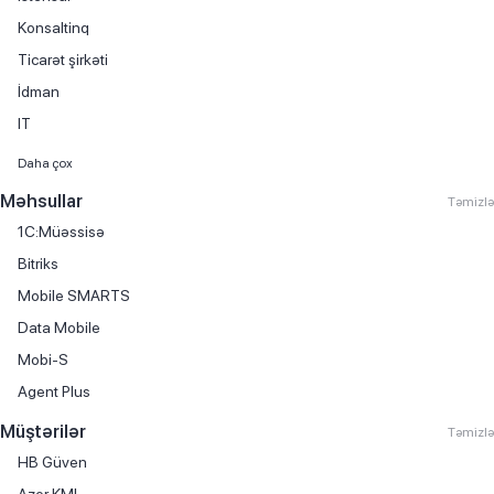
Konsaltinq
Ticarət şirkəti
İdman
IT
Maliyyə xidmətləri
Daha çox
Avtomobil satışı
Məhsullar
Təmizlə
Kitab satışı
1C:Müəssisə
Mebel istehsalı
Bitriks
Avtomobil hissələri və aksesuarlarının ticarəti
Mobile SMARTS
Avtomobil kirayəsi
Data Mobile
Avtomobil servisi
Mobi-S
Avtomobil ticarəti
Agent Plus
Avtomobil yağlarının ticarəti
Müştərilər
Təmizlə
Biznes mərkəzi
HB Güven
Boya istehsalı