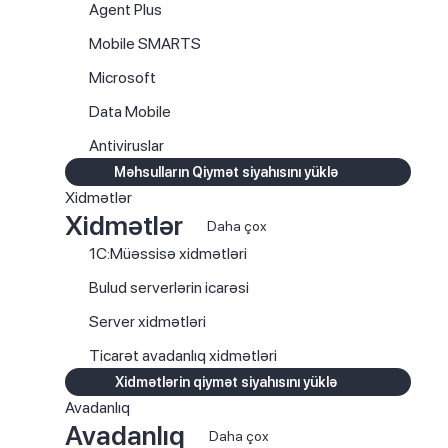
Agent Plus
Mobile SMARTS
Microsoft
Data Mobile
Antiviruslar
Məhsulların Qiymət siyahısını yüklə
Xidmətlər
Xidmətlər
Daha çox
1C:Müəssisə xidmətləri
Bulud serverlərin icarəsi
Server xidmətləri
Ticarət avadanlıq xidmətləri
Xidmətlərin qiymət siyahısını yüklə
Avadanlıq
Avadanlıq
Daha çox