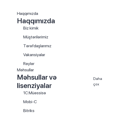
Haqqımızda
Haqqımızda
Biz kimik
Müştərilərimiz
Tərəfdaşlarımız
Vakansiyalar
Rəylər
Məhsullar
Məhsullar və
Daha
lisenziyalar
çox
1C:Müəssisə
Mobi-C
Bitriks