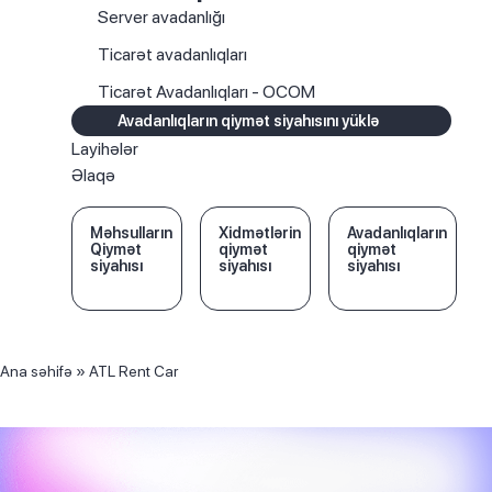
Server avadanlığı
Ticarət avadanlıqları
Ticarət Avadanlıqları - OCOM
Avadanlıqların qiymət siyahısını yüklə
Layihələr
Əlaqə
Məhsulların
Xidmətlərin
Avadanlıqların
Qiymət
qiymət
qiymət
siyahısı
siyahısı
siyahısı
Ana səhifə
»
ATL Rent Car