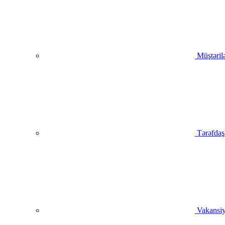
Müştəril
Tərəfdaş
Vakansiy