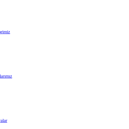
ərimiz
larımız
alar