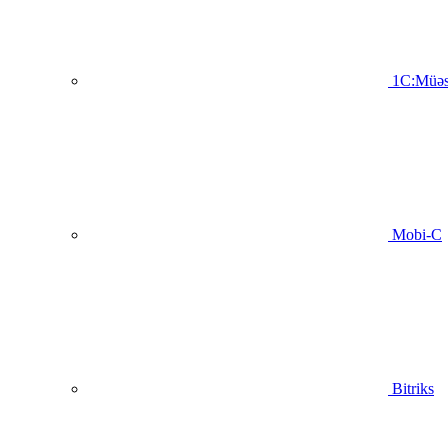
1C:Müəs
Mobi-C
Bitriks