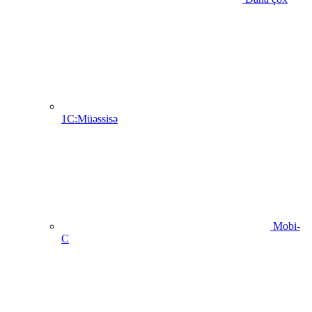
1C:Müəssisə
Mobi-
C