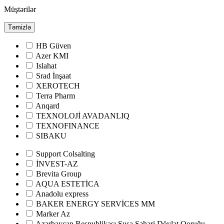
Müştərilər
Təmizlə
HB Güven
Azer KMI
Islahat
Srad İnşaat
XEROTECH
Terra Pharm
Anqard
TEXNOLOJİ AVADANLIQ
TEXNOFINANCE
SIBAKU
Support Colsalting
İNVEST-AZ
Brevita Group
AQUA ESTETİCA
Anadolu express
BAKER ENERGY SERVİCES MM
Marker Az
Azərbaycan Respublikası Şuşa Şəhəri Dövlət Qoruğu