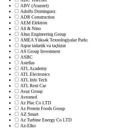
ABV (Araznet)
Adolfo Dominguez
ADR Construction
AEM Elektron
Ali & Nino
Altus Engineering Group
AMEA Yüksək Texnologiyalar Parkı
Aqrar tədarük və təçhizat
AS Group Investment
ASBC
Astellas
ATL Academy
ATL Electronics
ATL Info Tech
ATL Rent Car
Avaz Group
Avromed
Az Plac Co LTD
Az Protein Foods Group
AZ Smart
Az Turbine Energy Co LTD
Az-Elko