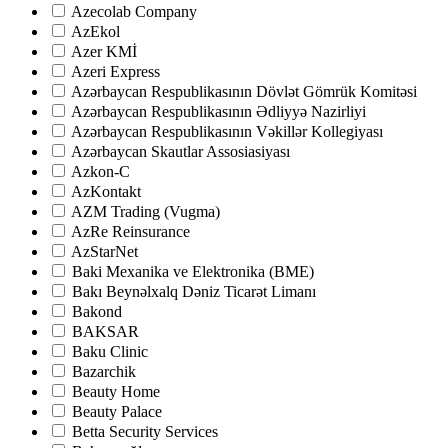
Azecolab Company
AzEkol
Azer KMİ
Azeri Express
Azərbaycan Respublikasının Dövlət Gömrük Komitəsi
Azərbaycan Respublikasının Ədliyyə Nazirliyi
Azərbaycan Respublikasının Vəkillər Kollegiyası
Azərbaycan Skautlar Assosiasiyası
Azkon-C
AzKontakt
AZM Trading (Vugma)
AzRe Reinsurance
AzStarNet
Baki Mexanika ve Elektronika (BME)
Bakı Beynəlxalq Dəniz Ticarət Limanı
Bakond
BAKSAR
Baku Clinic
Bazarchik
Beauty Home
Beauty Palace
Betta Security Services