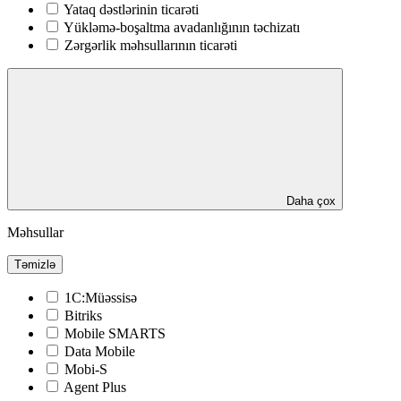
Yataq dəstlərinin ticarəti
Yükləmə-boşaltma avadanlığının təchizatı
Zərgərlik məhsullarının ticarəti
Daha çox
Məhsullar
Təmizlə
1C:Müəssisə
Bitriks
Mobile SMARTS
Data Mobile
Mobi-S
Agent Plus