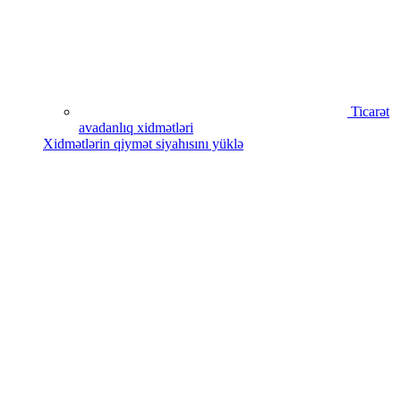
Ticarət
avadanlıq xidmətləri
Xidmətlərin qiymət siyahısını yüklə