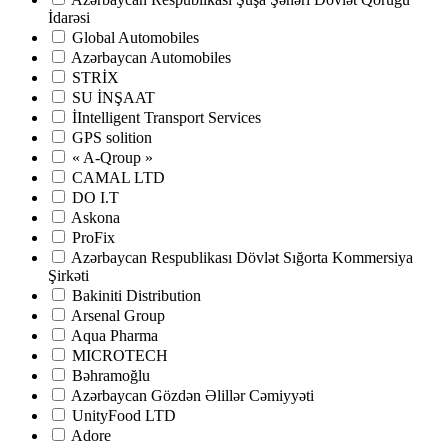
İdarəsi
Global Automobiles
Azərbaycan Automobiles
STRİX
SU İNŞAAT
İIntelligent Transport Services
GPS solition
« A-Qroup »
CAMAL LTD
DO I.T
Askona
ProFix
Azərbaycan Respublikası Dövlət Sığorta Kommersiya
Şirkəti
Bakiniti Distribution
Arsenal Group
Aqua Pharma
MICROTECH
Bəhramoğlu
Azərbaycan Gözdən Əlillər Cəmiyyəti
UnityFood LTD
Adore