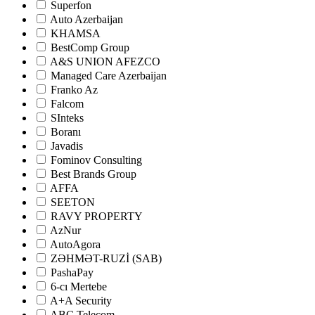
Superfon
Auto Azerbaijan
KHAMSA
BestComp Group
A&S UNION AFEZCO
Managed Care Azerbaijan
Franko Az
Falcom
SInteks
Boranı
Javadis
Fominov Consulting
Best Brands Group
AFFA
SEETON
RAVY PROPERTY
AzNur
AutoAgora
ZƏHMƏT-RUZİ (SAB)
PashaPay
6-cı Mertebe
A+A Security
ABC Telecom