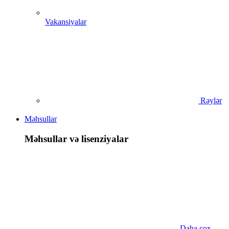
Vakansiyalar
Rəylər
Məhsullar
Məhsullar və lisenziyalar
Daha çox