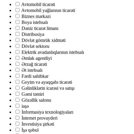
Avtomobil ticarəti
Avtomobil yağlarının ticarəti
Biznes mərkəzi
Boya istehsalı
Dəniz ticarət limanı
Distribusiya
Dövlət gömrük xidməti
Dövlət sektoru
Elektrik avadanlıqlarının istehsalı
Əmlak agentliyi
Ərzağ ticarəti
Ət istehsalı
Fərdi sahibkar
Geyim və ayaqqabı ticarəti
Gəlinliklərin icarəsi və satışı
Gəmi təmiri
Gözəllik salonu
iaşə
İnformasiya texnologiyaları
İnternet provayderi
İnvestisiya şirkəti
İşə qəbul