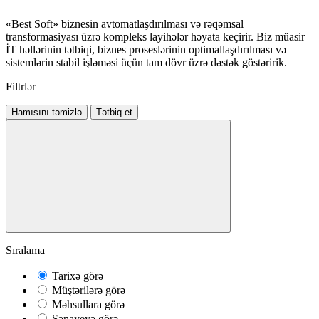
«Best Soft» biznesin avtomatlaşdırılması və rəqəmsal
transformasiyası üzrə kompleks layihələr həyata keçirir. Biz müasir
İT həllərinin tətbiqi, biznes proseslərinin optimallaşdırılması və
sistemlərin stabil işləməsi üçün tam dövr üzrə dəstək göstəririk.
Filtrlər
Hamısını təmizlə
Tətbiq et
Sıralama
Tarixə görə
Müştərilərə görə
Məhsullara görə
Sənayeyə görə