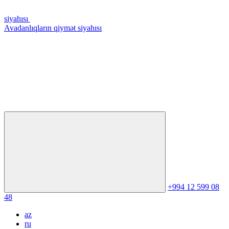
siyahısı
Avadanlıqların qiymət siyahısı
+994 12 599 08
48
az
ru