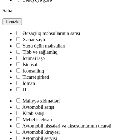
Sahə
Təmizlə
Əczaçılıq məhsullarının satışı
Хəbər saytı
Yuxu üçün məhsulları
Tibb və sağlamlıq
İctimai iaşə
İstehsal
Konsaltinq
Ticarət şirkəti
İdman
IT
Maliyyə xidmətləri
Avtomobil satışı
Kitab satışı
Mebel istehsalı
Avtomobil hissələri və aksesuarlarının ticarəti
Avtomobil kirayəsi
Avtomobil servisi