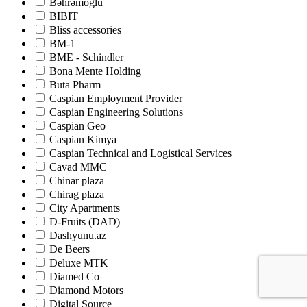
Bəhrəmoğlu
BIBIT
Bliss accessories
BM-1
BME - Schindler
Bona Mente Holding
Buta Pharm
Caspian Employment Provider
Caspian Engineering Solutions
Caspian Geo
Caspian Kimya
Caspian Technical and Logistical Services
Cavad MMC
Chinar plaza
Chirag plaza
City Apartments
D-Fruits (DAD)
Dashyunu.az
De Beers
Deluxe MTK
Diamed Co
Diamond Motors
Digital Source