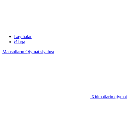
Layihələr
Əlaqə
Məhsulların Qiymət siyahısı
Xidmətlərin qiymət