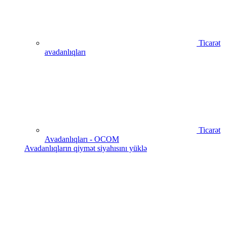
Ticarət
avadanlıqları
Ticarət
Avadanlıqları - OCOM
Avadanlıqların qiymət siyahısını yüklə