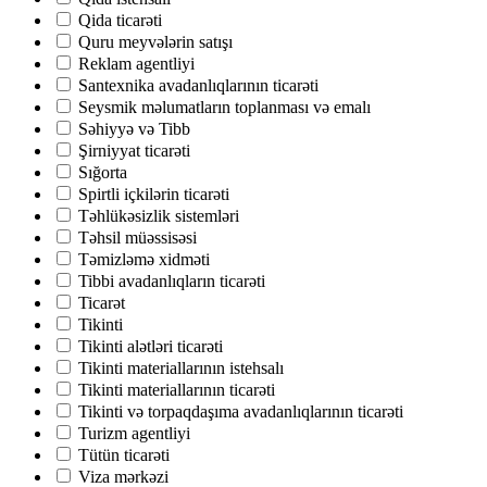
Qida ticarəti
Quru meyvələrin satışı
Reklam agentliyi
Santexnika avadanlıqlarının ticarəti
Seysmik məlumatların toplanması və emalı
Səhiyyə və Tibb
Şirniyyat ticarəti
Sığorta
Spirtli içkilərin ticarəti
Təhlükəsizlik sistemləri
Təhsil müəssisəsi
Təmizləmə xidməti
Tibbi avadanlıqların ticarəti
Ticarət
Tikinti
Tikinti alətləri ticarəti
Tikinti materiallarının istehsalı
Tikinti materiallarının ticarəti
Tikinti və torpaqdaşıma avadanlıqlarının ticarəti
Turizm agentliyi
Tütün ticarəti
Viza mərkəzi