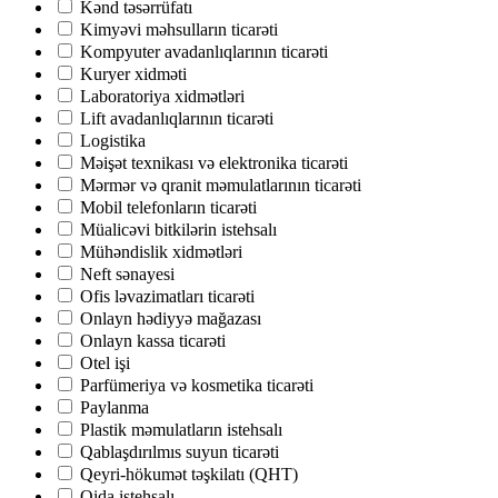
Kənd təsərrüfatı
Kimyəvi məhsulların ticarəti
Kompyuter avadanlıqlarının ticarəti
Kuryer xidməti
Laboratoriya xidmətləri
Lift avadanlıqlarının ticarəti
Logistika
Məişət texnikası və elektronika ticarəti
Mərmər və qranit məmulatlarının ticarəti
Mobil telefonların ticarəti
Müalicəvi bitkilərin istehsalı
Mühəndislik xidmətləri
Neft sənayesi
Ofis ləvazimatları ticarəti
Onlayn hədiyyə mağazası
Onlayn kassa ticarəti
Otel işi
Parfümeriya və kosmetika ticarəti
Paylanma
Plastik məmulatların istehsalı
Qablaşdırılmıs suyun ticarəti
Qeyri-hökumət təşkilatı (QHT)
Qida istehsalı