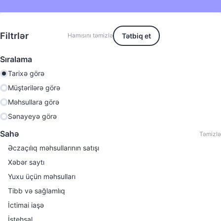
Filtrlər
Tətbiq et
Hamısını təmizlə
Sıralama
Tarixə görə
Müştərilərə görə
Məhsullara görə
Sənayeyə görə
Sahə
Təmizlə
Əczaçılıq məhsullarının satışı
Хəbər saytı
Yuxu üçün məhsulları
Tibb və sağlamlıq
İctimai iaşə
İstehsal