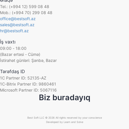
Əlaqə
Aqua Pharma
Ofis ləvazimatları ticarəti
Tel.: (+994 12) 599 08 48
MICROTECH
Mob.: (+994 70) 299 08 48
Onlayn hədiyyə mağazası
Bəhramoğlu
office@bestsoft.az
Onlayn kassa ticarəti
sales@bestsoft.az
Azərbaycan Gözdən Əlillər Cəmiyyəti
Otel işi
hr@bestsoft.az
UnityFood LTD
Parfümeriya və kosmetika ticarəti
İş vaxtı
Adore
Paylanma
09:00 - 18:00
Superfon
(Bazar ertəsi - Cümə)
Plastik məmulatların istehsalı
Auto Azerbaijan
İstirahət günləri: Şənbə, Bazar
Qablaşdırılmıs suyun ticarəti
KHAMSA
Tərəfdaş ID
Qeyri-hökumət təşkilatı (QHT)
BestComp Group
1C Partner ID: 52135-AZ
Qida istehsalı
1C-Bitrix Partner ID: 9860461
A&S UNION AFEZCO
Qida ticarəti
Microsoft Partner ID: 5067116
Managed Care Azerbaijan
Biz buradayıq
Quru meyvələrin satışı
Franko Az
Reklam agentliyi
Falcom
Santexnika avadanlıqlarının ticarəti
SInteks
Best Soft LLC © 2026 All rights reserved by your conscience
Seysmik məlumatların toplanması və emalı
Developed by
Learn and Solve
Boranı