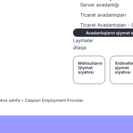
Server avadanlığı
Ticarət avadanlıqları
Ticarət Avadanlıqları 
Avadanlıqların qiymət s
Layihələr
Əlaqə
Məhsulların
Xidmətlə
Qiymət
qiymət
siyahısı
siyahısı
Ana səhifə
»
Caspian Employment Provider