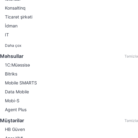
Konsaltinq
Ticarət şirkəti
İdman
IT
Maliyyə xidmətləri
Daha çox
Avtomobil satışı
Məhsullar
Təmizlə
Kitab satışı
1C:Müəssisə
Mebel istehsalı
Bitriks
Avtomobil hissələri və aksesuarlarının ticarəti
Mobile SMARTS
Avtomobil kirayəsi
Data Mobile
Avtomobil servisi
Mobi-S
Avtomobil ticarəti
Agent Plus
Avtomobil yağlarının ticarəti
Müştərilər
Təmizlə
Biznes mərkəzi
HB Güven
Boya istehsalı