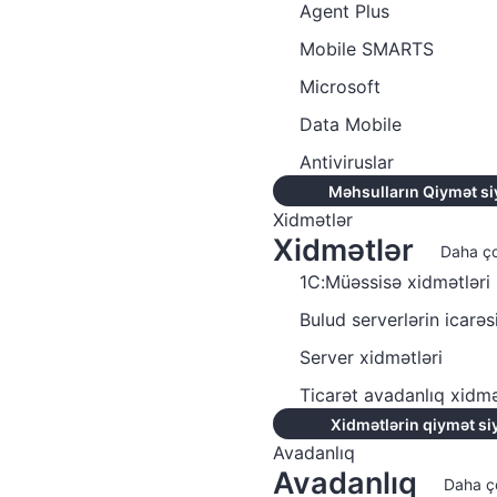
Agent Plus
Mobile SMARTS
Microsoft
Data Mobile
Antiviruslar
Məhsulların Qiymət si
Xidmətlər
Xidmətlər
Daha ç
1C:Müəssisə xidmətləri
Bulud serverlərin icarəs
Server xidmətləri
Ticarət avadanlıq xidmə
Xidmətlərin qiymət si
Avadanlıq
Avadanlıq
Daha ç