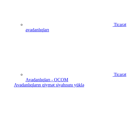
Ticarət
avadanlıqları
Ticarət
Avadanlıqları - OCOM
Avadanlıqların qiymət siyahısını yüklə