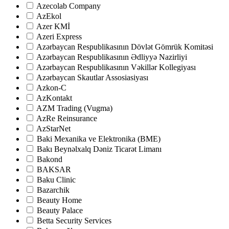
Azecolab Company
AzEkol
Azer KMİ
Azeri Express
Azərbaycan Respublikasının Dövlət Gömrük Komitəsi
Azərbaycan Respublikasının Ədliyyə Nazirliyi
Azərbaycan Respublikasının Vəkillər Kollegiyası
Azərbaycan Skautlar Assosiasiyası
Azkon-C
AzKontakt
AZM Trading (Vugma)
AzRe Reinsurance
AzStarNet
Baki Mexanika ve Elektronika (BME)
Bakı Beynəlxalq Dəniz Ticarət Limanı
Bakond
BAKSAR
Baku Clinic
Bazarchik
Beauty Home
Beauty Palace
Betta Security Services