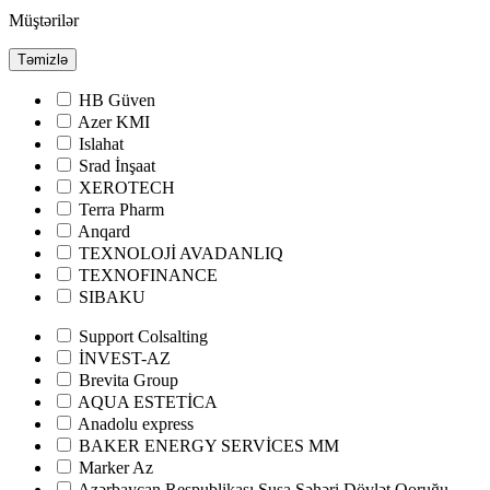
Müştərilər
Təmizlə
HB Güven
Azer KMI
Islahat
Srad İnşaat
XEROTECH
Terra Pharm
Anqard
TEXNOLOJİ AVADANLIQ
TEXNOFINANCE
SIBAKU
Support Colsalting
İNVEST-AZ
Brevita Group
AQUA ESTETİCA
Anadolu express
BAKER ENERGY SERVİCES MM
Marker Az
Azərbaycan Respublikası Şuşa Şəhəri Dövlət Qoruğu