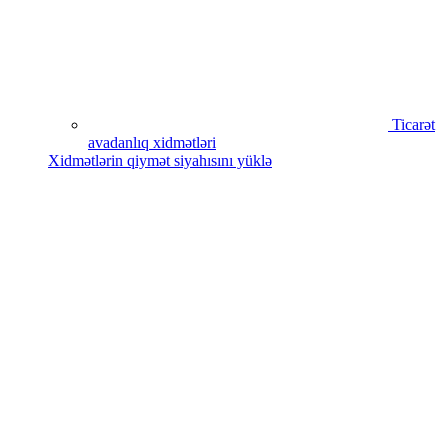
Ticarət
avadanlıq xidmətləri
Xidmətlərin qiymət siyahısını yüklə