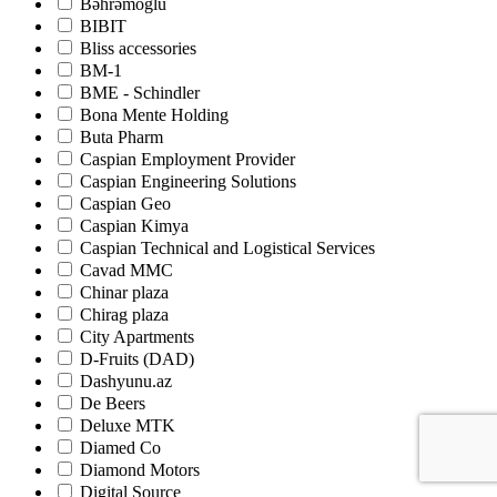
Bəhrəmoğlu
BIBIT
Bliss accessories
BM-1
BME - Schindler
Bona Mente Holding
Buta Pharm
Caspian Employment Provider
Caspian Engineering Solutions
Caspian Geo
Caspian Kimya
Caspian Technical and Logistical Services
Cavad MMC
Chinar plaza
Chirag plaza
City Apartments
D-Fruits (DAD)
Dashyunu.az
De Beers
Deluxe MTK
Diamed Co
Diamond Motors
Digital Source