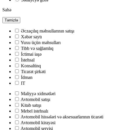
Sahə
Təmizlə
Əczaçılıq məhsullarının satışı
Хəbər saytı
Yuxu üçün məhsulları
Tibb və sağlamlıq
İctimai iaşə
İstehsal
Konsaltinq
Ticarət şirkəti
İdman
IT
Maliyyə xidmətləri
Avtomobil satışı
Kitab satışı
Mebel istehsalı
Avtomobil hissələri və aksesuarlarının ticarəti
Avtomobil kirayəsi
Avtomobil servisi