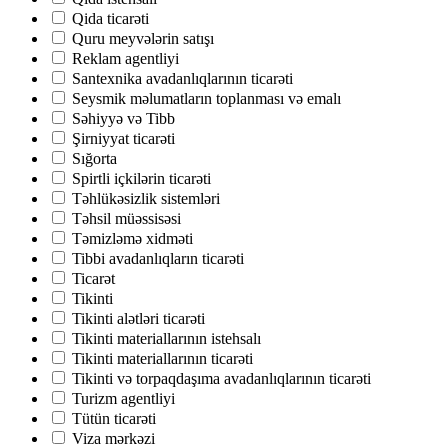
Qida ticarəti
Quru meyvələrin satışı
Reklam agentliyi
Santexnika avadanlıqlarının ticarəti
Seysmik məlumatların toplanması və emalı
Səhiyyə və Tibb
Şirniyyat ticarəti
Sığorta
Spirtli içkilərin ticarəti
Təhlükəsizlik sistemləri
Təhsil müəssisəsi
Təmizləmə xidməti
Tibbi avadanlıqların ticarəti
Ticarət
Tikinti
Tikinti alətləri ticarəti
Tikinti materiallarının istehsalı
Tikinti materiallarının ticarəti
Tikinti və torpaqdaşıma avadanlıqlarının ticarəti
Turizm agentliyi
Tütün ticarəti
Viza mərkəzi