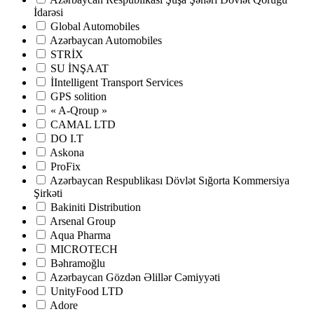
İdarəsi
Global Automobiles
Azərbaycan Automobiles
STRİX
SU İNŞAAT
İIntelligent Transport Services
GPS solition
« A-Qroup »
CAMAL LTD
DO I.T
Askona
ProFix
Azərbaycan Respublikası Dövlət Sığorta Kommersiya
Şirkəti
Bakiniti Distribution
Arsenal Group
Aqua Pharma
MICROTECH
Bəhramoğlu
Azərbaycan Gözdən Əlillər Cəmiyyəti
UnityFood LTD
Adore