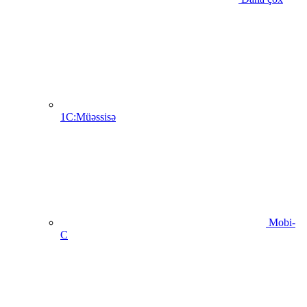
1C:Müəssisə
Mobi-
C