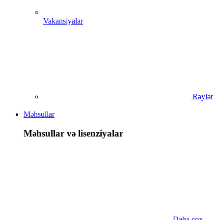
Vakansiyalar
Rəylər
Məhsullar
Məhsullar və lisenziyalar
Daha çox