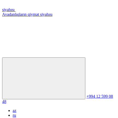
siyahısı
Avadanlıqların qiymət siyahısı
+994 12 599 08
48
az
ru