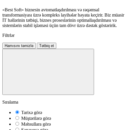
«Best Soft» biznesin avtomatlaşdırılması və rəqəmsal
transformasiyası üzrə kompleks layihələr həyata keçirir. Biz müasir
İT həllərinin tətbiqi, biznes proseslərinin optimallaşdırılması və
sistemlərin stabil işləməsi üçün tam dövr üzrə dəstək göstəririk.
Filtrlər
Hamısını təmizlə
Tətbiq et
Sıralama
Tarixə görə
Müştərilərə görə
Məhsullara görə
Sənayeyə görə