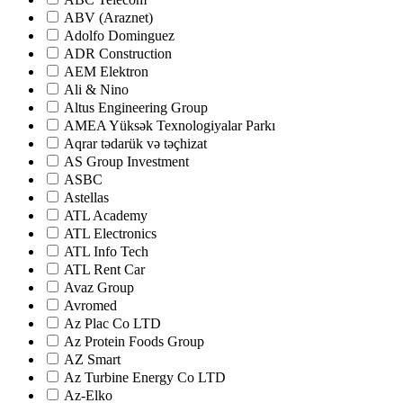
ABV (Araznet)
Adolfo Dominguez
ADR Construction
AEM Elektron
Ali & Nino
Altus Engineering Group
AMEA Yüksək Texnologiyalar Parkı
Aqrar tədarük və təçhizat
AS Group Investment
ASBC
Astellas
ATL Academy
ATL Electronics
ATL Info Tech
ATL Rent Car
Avaz Group
Avromed
Az Plac Co LTD
Az Protein Foods Group
AZ Smart
Az Turbine Energy Co LTD
Az-Elko