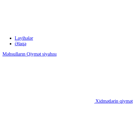
Layihələr
Əlaqə
Məhsulların Qiymət siyahısı
Xidmətlərin qiymət