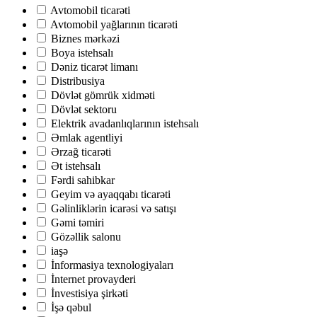
Avtomobil ticarəti
Avtomobil yağlarının ticarəti
Biznes mərkəzi
Boya istehsalı
Dəniz ticarət limanı
Distribusiya
Dövlət gömrük xidməti
Dövlət sektoru
Elektrik avadanlıqlarının istehsalı
Əmlak agentliyi
Ərzağ ticarəti
Ət istehsalı
Fərdi sahibkar
Geyim və ayaqqabı ticarəti
Gəlinliklərin icarəsi və satışı
Gəmi təmiri
Gözəllik salonu
iaşə
İnformasiya texnologiyaları
İnternet provayderi
İnvestisiya şirkəti
İşə qəbul