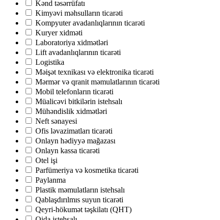
Kənd təsərrüfatı
Kimyəvi məhsulların ticarəti
Kompyuter avadanlıqlarının ticarəti
Kuryer xidməti
Laboratoriya xidmətləri
Lift avadanlıqlarının ticarəti
Logistika
Məişət texnikası və elektronika ticarəti
Mərmər və qranit məmulatlarının ticarəti
Mobil telefonların ticarəti
Müalicəvi bitkilərin istehsalı
Mühəndislik xidmətləri
Neft sənayesi
Ofis ləvazimatları ticarəti
Onlayn hədiyyə mağazası
Onlayn kassa ticarəti
Otel işi
Parfümeriya və kosmetika ticarəti
Paylanma
Plastik məmulatların istehsalı
Qablaşdırılmıs suyun ticarəti
Qeyri-hökumət təşkilatı (QHT)
Qida istehsalı