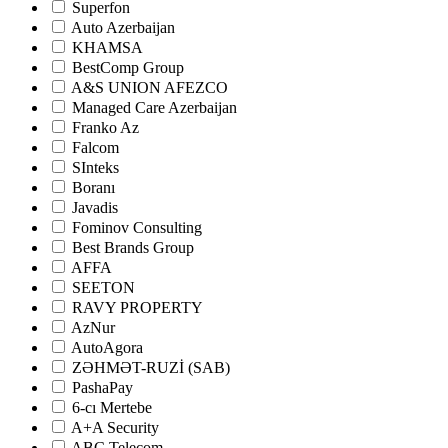
Superfon
Auto Azerbaijan
KHAMSA
BestComp Group
A&S UNION AFEZCO
Managed Care Azerbaijan
Franko Az
Falcom
SInteks
Boranı
Javadis
Fominov Consulting
Best Brands Group
AFFA
SEETON
RAVY PROPERTY
AzNur
AutoAgora
ZƏHMƏT-RUZİ (SAB)
PashaPay
6-cı Mertebe
A+A Security
ABC Telecom