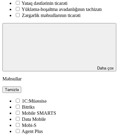
Yataq dəstlərinin ticarəti
Yükləmə-boşaltma avadanlığının təchizatı
Zərgərlik məhsullarının ticarəti
Daha çox
Məhsullar
Təmizlə
1C:Müəssisə
Bitriks
Mobile SMARTS
Data Mobile
Mobi-S
Agent Plus