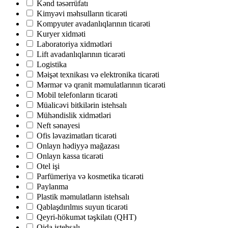
Kənd təsərrüfatı
Kimyəvi məhsulların ticarəti
Kompyuter avadanlıqlarının ticarəti
Kuryer xidməti
Laboratoriya xidmətləri
Lift avadanlıqlarının ticarəti
Logistika
Məişət texnikası və elektronika ticarəti
Mərmər və qranit məmulatlarının ticarəti
Mobil telefonların ticarəti
Müalicəvi bitkilərin istehsalı
Mühəndislik xidmətləri
Neft sənayesi
Ofis ləvazimatları ticarəti
Onlayn hədiyyə mağazası
Onlayn kassa ticarəti
Otel işi
Parfümeriya və kosmetika ticarəti
Paylanma
Plastik məmulatların istehsalı
Qablaşdırılmıs suyun ticarəti
Qeyri-hökumət təşkilatı (QHT)
Qida istehsalı