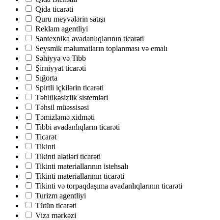
Qida ticarəti
Quru meyvələrin satışı
Reklam agentliyi
Santexnika avadanlıqlarının ticarəti
Seysmik məlumatların toplanması və emalı
Səhiyyə və Tibb
Şirniyyat ticarəti
Sığorta
Spirtli içkilərin ticarəti
Təhlükəsizlik sistemləri
Təhsil müəssisəsi
Təmizləmə xidməti
Tibbi avadanlıqların ticarəti
Ticarət
Tikinti
Tikinti alətləri ticarəti
Tikinti materiallarının istehsalı
Tikinti materiallarının ticarəti
Tikinti və torpaqdaşıma avadanlıqlarının ticarəti
Turizm agentliyi
Tütün ticarəti
Viza mərkəzi