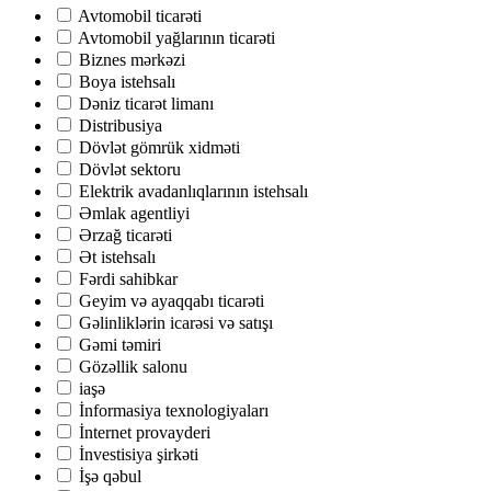
Avtomobil ticarəti
Avtomobil yağlarının ticarəti
Biznes mərkəzi
Boya istehsalı
Dəniz ticarət limanı
Distribusiya
Dövlət gömrük xidməti
Dövlət sektoru
Elektrik avadanlıqlarının istehsalı
Əmlak agentliyi
Ərzağ ticarəti
Ət istehsalı
Fərdi sahibkar
Geyim və ayaqqabı ticarəti
Gəlinliklərin icarəsi və satışı
Gəmi təmiri
Gözəllik salonu
iaşə
İnformasiya texnologiyaları
İnternet provayderi
İnvestisiya şirkəti
İşə qəbul