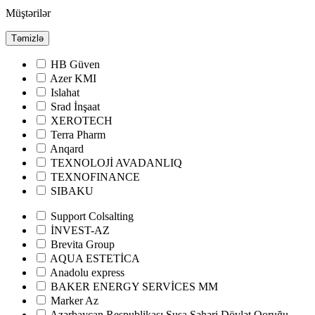
Müştərilər
Təmizlə
HB Güven
Azer KMI
Islahat
Srad İnşaat
XEROTECH
Terra Pharm
Anqard
TEXNOLOJİ AVADANLIQ
TEXNOFINANCE
SIBAKU
Support Colsalting
İNVEST-AZ
Brevita Group
AQUA ESTETİCA
Anadolu express
BAKER ENERGY SERVİCES MM
Marker Az
Azərbaycan Respublikası Şuşa Şəhəri Dövlət Qoruğu