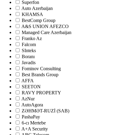
Superfon
Auto Azerbaijan
KHAMSA
BestComp Group
A&S UNION AFEZCO
Managed Care Azerbaijan
Franko Az
Falcom
SInteks
Boranı
Javadis
Fominov Consulting
Best Brands Group
AFFA
SEETON
RAVY PROPERTY
AzNur
AutoAgora
ZƏHMƏT-RUZİ (SAB)
PashaPay
6-cı Mertebe
A+A Security
ABC Telecom