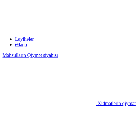
Layihələr
Əlaqə
Məhsulların Qiymət siyahısı
Xidmətlərin qiymət