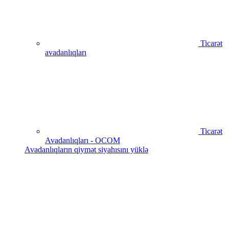
Ticarət
avadanlıqları
Ticarət
Avadanlıqları - OCOM
Avadanlıqların qiymət siyahısını yüklə