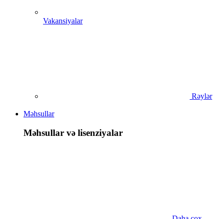
Vakansiyalar
Rəylər
Məhsullar
Məhsullar və lisenziyalar
Daha çox