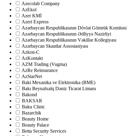
Azecolab Company
AzEkol
Azer KMİ
Azeri Express
Azərbaycan Respublikasının Dövlət Gömrük Komitəsi
Azərbaycan Respublikasının Ədliyyə Nazirliyi
Azərbaycan Respublikasının Vəkillər Kollegiyası
Azərbaycan Skautlar Assosiasiyası
Azkon-C
AzKontakt
AZM Trading (Vugma)
AzRe Reinsurance
AzStarNet
Baki Mexanika ve Elektronika (BME)
Bakı Beynəlxalq Dəniz Ticarət Limanı
Bakond
BAKSAR
Baku Clinic
Bazarchik
Beauty Home
Beauty Palace
Betta Security Services