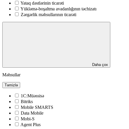
Yataq dəstlərinin ticarəti
Yükləmə-boşaltma avadanlığının təchizatı
Zərgərlik məhsullarının ticarəti
Daha çox
Məhsullar
Təmizlə
1C:Müəssisə
Bitriks
Mobile SMARTS
Data Mobile
Mobi-S
Agent Plus