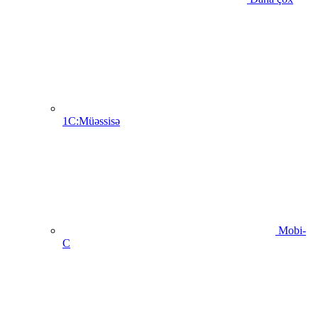
1C:Müəssisə
Mobi-
C