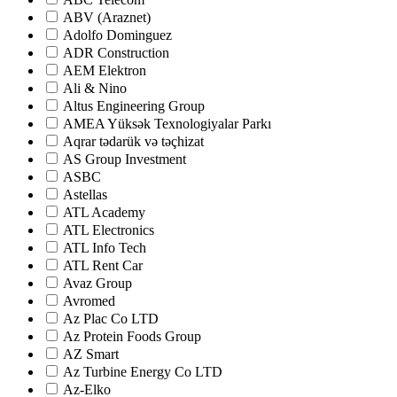
ABV (Araznet)
Adolfo Dominguez
ADR Construction
AEM Elektron
Ali & Nino
Altus Engineering Group
AMEA Yüksək Texnologiyalar Parkı
Aqrar tədarük və təçhizat
AS Group Investment
ASBC
Astellas
ATL Academy
ATL Electronics
ATL Info Tech
ATL Rent Car
Avaz Group
Avromed
Az Plac Co LTD
Az Protein Foods Group
AZ Smart
Az Turbine Energy Co LTD
Az-Elko