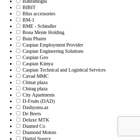
Bəhrəmoğlu
BIBIT
Bliss accessories
BM-1
BME - Schindler
Bona Mente Holding
Buta Pharm
Caspian Employment Provider
Caspian Engineering Solutions
Caspian Geo
Caspian Kimya
Caspian Technical and Logistical Services
Cavad MMC
Chinar plaza
Chirag plaza
City Apartments
D-Fruits (DAD)
Dashyunu.az
De Beers
Deluxe MTK
Diamed Co
Diamond Motors
Digital Source