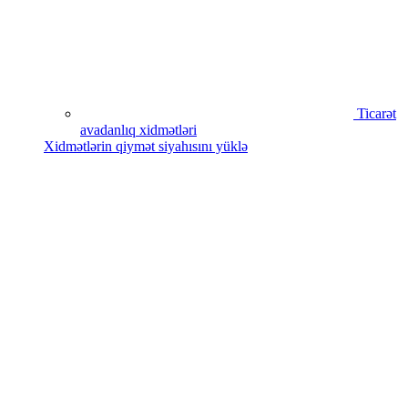
Ticarət
avadanlıq xidmətləri
Xidmətlərin qiymət siyahısını yüklə