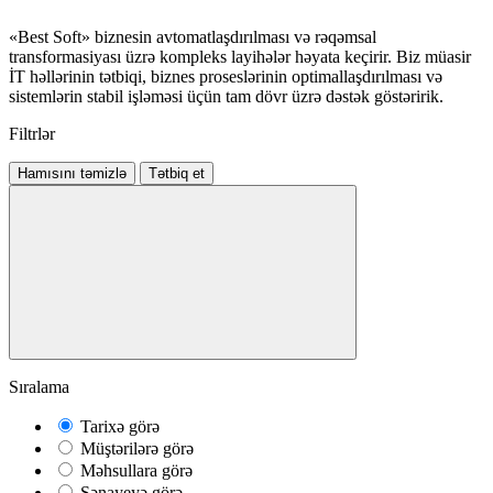
«Best Soft» biznesin avtomatlaşdırılması və rəqəmsal
transformasiyası üzrə kompleks layihələr həyata keçirir. Biz müasir
İT həllərinin tətbiqi, biznes proseslərinin optimallaşdırılması və
sistemlərin stabil işləməsi üçün tam dövr üzrə dəstək göstəririk.
Filtrlər
Hamısını təmizlə
Tətbiq et
Sıralama
Tarixə görə
Müştərilərə görə
Məhsullara görə
Sənayeyə görə