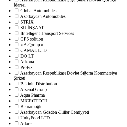
İdarəsi
Global Automobiles
Azərbaycan Automobiles
STRİX
SU İNŞAAT
İIntelligent Transport Services
GPS solition
« A-Qroup »
CAMAL LTD
DO I.T
Askona
ProFix
Azərbaycan Respublikası Dövlət Sığorta Kommersiya
Şirkəti
Bakiniti Distribution
Arsenal Group
Aqua Pharma
MICROTECH
Bəhramoğlu
Azərbaycan Gözdən Əlillər Cəmiyyəti
UnityFood LTD
Adore