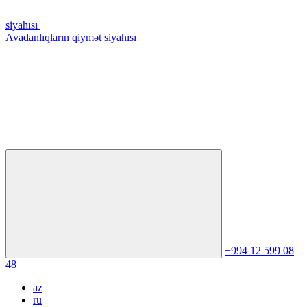
siyahısı
Avadanlıqların qiymət siyahısı
+994 12 599 08
48
az
ru