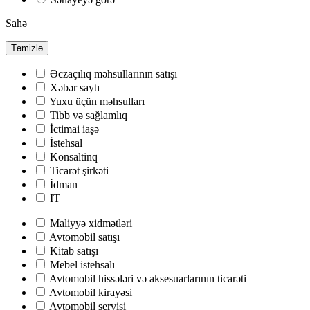
Sahə
Təmizlə
Əczaçılıq məhsullarının satışı
Хəbər saytı
Yuxu üçün məhsulları
Tibb və sağlamlıq
İctimai iaşə
İstehsal
Konsaltinq
Ticarət şirkəti
İdman
IT
Maliyyə xidmətləri
Avtomobil satışı
Kitab satışı
Mebel istehsalı
Avtomobil hissələri və aksesuarlarının ticarəti
Avtomobil kirayəsi
Avtomobil servisi