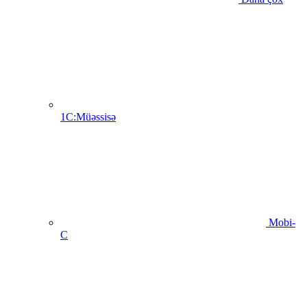
1C:Müəssisə
Mobi-
C