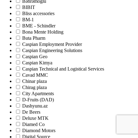
Bəhrəmoğlu
BIBIT
Bliss accessories
BM-1
BME - Schindler
Bona Mente Holding
Buta Pharm
Caspian Employment Provider
Caspian Engineering Solutions
Caspian Geo
Caspian Kimya
Caspian Technical and Logistical Services
Cavad MMC
Chinar plaza
Chirag plaza
City Apartments
D-Fruits (DAD)
Dashyunu.az
De Beers
Deluxe MTK
Diamed Co
Diamond Motors
Digital Source