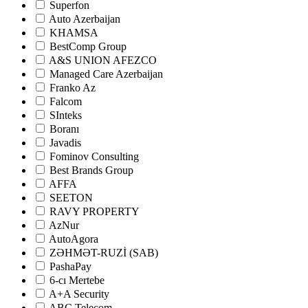
Superfon
Auto Azerbaijan
KHAMSA
BestComp Group
A&S UNION AFEZCO
Managed Care Azerbaijan
Franko Az
Falcom
SInteks
Boranı
Javadis
Fominov Consulting
Best Brands Group
AFFA
SEETON
RAVY PROPERTY
AzNur
AutoAgora
ZƏHMƏT-RUZİ (SAB)
PashaPay
6-cı Mertebe
A+A Security
ABC Telecom