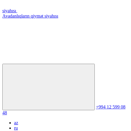
siyahısı
Avadanlıqların qiymət siyahısı
+994 12 599 08
48
az
ru