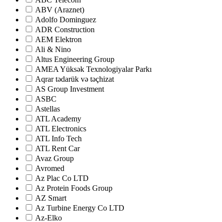
ABV (Araznet)
Adolfo Dominguez
ADR Construction
AEM Elektron
Ali & Nino
Altus Engineering Group
AMEA Yüksək Texnologiyalar Parkı
Aqrar tədarük və təçhizat
AS Group Investment
ASBC
Astellas
ATL Academy
ATL Electronics
ATL Info Tech
ATL Rent Car
Avaz Group
Avromed
Az Plac Co LTD
Az Protein Foods Group
AZ Smart
Az Turbine Energy Co LTD
Az-Elko