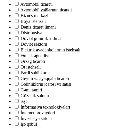
Avtomobil ticarəti
Avtomobil yağlarının ticarəti
Biznes mərkəzi
Boya istehsalı
Dəniz ticarət limanı
Distribusiya
Dövlət gömrük xidməti
Dövlət sektoru
Elektrik avadanlıqlarının istehsalı
Əmlak agentliyi
Ərzağ ticarəti
Ət istehsalı
Fərdi sahibkar
Geyim və ayaqqabı ticarəti
Gəlinliklərin icarəsi və satışı
Gəmi təmiri
Gözəllik salonu
iaşə
İnformasiya texnologiyaları
İnternet provayderi
İnvestisiya şirkəti
İşə qəbul