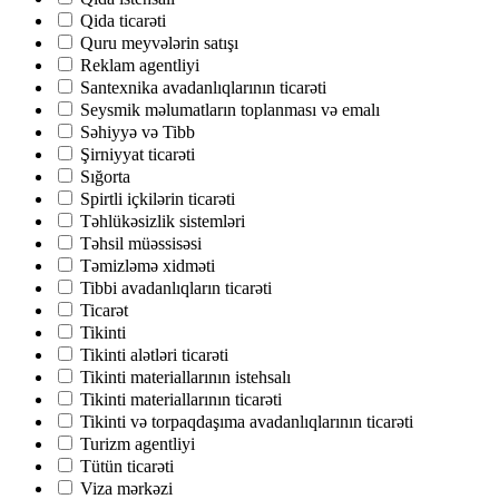
Qida ticarəti
Quru meyvələrin satışı
Reklam agentliyi
Santexnika avadanlıqlarının ticarəti
Seysmik məlumatların toplanması və emalı
Səhiyyə və Tibb
Şirniyyat ticarəti
Sığorta
Spirtli içkilərin ticarəti
Təhlükəsizlik sistemləri
Təhsil müəssisəsi
Təmizləmə xidməti
Tibbi avadanlıqların ticarəti
Ticarət
Tikinti
Tikinti alətləri ticarəti
Tikinti materiallarının istehsalı
Tikinti materiallarının ticarəti
Tikinti və torpaqdaşıma avadanlıqlarının ticarəti
Turizm agentliyi
Tütün ticarəti
Viza mərkəzi