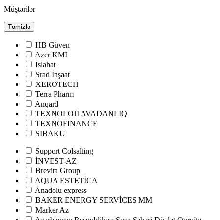
Müştərilər
Təmizlə
HB Güven
Azer KMI
Islahat
Srad İnşaat
XEROTECH
Terra Pharm
Anqard
TEXNOLOJİ AVADANLIQ
TEXNOFINANCE
SIBAKU
Support Colsalting
İNVEST-AZ
Brevita Group
AQUA ESTETİCA
Anadolu express
BAKER ENERGY SERVİCES MM
Marker Az
Azərbaycan Respublikası Şuşa Şəhəri Dövlət Qoruğu