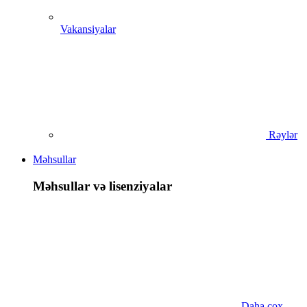
Vakansiyalar
Rəylər
Məhsullar
Məhsullar və lisenziyalar
Daha çox