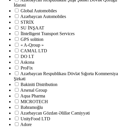
İdarəsi
Global Automobiles
Azərbaycan Automobiles
STRİX
SU İNŞAAT
İIntelligent Transport Services
GPS solition
« A-Qroup »
CAMAL LTD
DO I.T
Askona
ProFix
Azərbaycan Respublikası Dövlət Sığorta Kommersiya
Şirkəti
Bakiniti Distribution
Arsenal Group
Aqua Pharma
MICROTECH
Bəhramoğlu
Azərbaycan Gözdən Əlillər Cəmiyyəti
UnityFood LTD
Adore