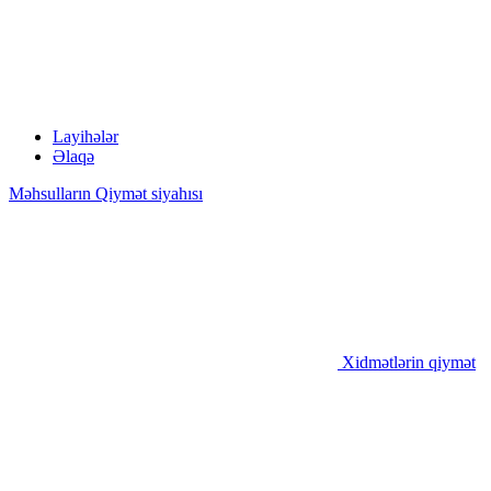
Layihələr
Əlaqə
Məhsulların Qiymət siyahısı
Xidmətlərin qiymət