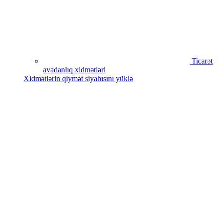
Ticarət
avadanlıq xidmətləri
Xidmətlərin qiymət siyahısını yüklə