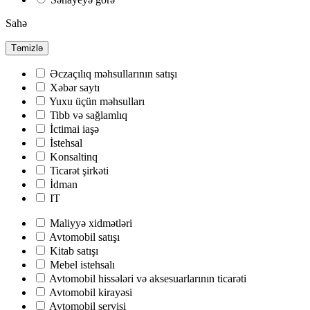
Sahə
Təmizlə
Əczaçılıq məhsullarının satışı
Хəbər saytı
Yuxu üçün məhsulları
Tibb və sağlamlıq
İctimai iaşə
İstehsal
Konsaltinq
Ticarət şirkəti
İdman
IT
Maliyyə xidmətləri
Avtomobil satışı
Kitab satışı
Mebel istehsalı
Avtomobil hissələri və aksesuarlarının ticarəti
Avtomobil kirayəsi
Avtomobil servisi