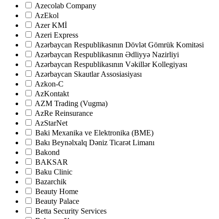
Azecolab Company
AzEkol
Azer KMİ
Azeri Express
Azərbaycan Respublikasının Dövlət Gömrük Komitəsi
Azərbaycan Respublikasının Ədliyyə Nazirliyi
Azərbaycan Respublikasının Vəkillər Kollegiyası
Azərbaycan Skautlar Assosiasiyası
Azkon-C
AzKontakt
AZM Trading (Vugma)
AzRe Reinsurance
AzStarNet
Baki Mexanika ve Elektronika (BME)
Bakı Beynəlxalq Dəniz Ticarət Limanı
Bakond
BAKSAR
Baku Clinic
Bazarchik
Beauty Home
Beauty Palace
Betta Security Services