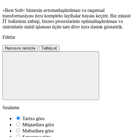
«Best Soft» biznesin avtomatlaşdırılması və rəqəmsal
transformasiyası üzrə kompleks layihələr həyata keçirir. Biz müasir
İT həllərinin tətbiqi, biznes proseslərinin optimallaşdırılması və
sistemlərin stabil işləməsi üçün tam dövr üzrə dəstək göstəririk.
Filtrlər
Hamısını təmizlə
Tətbiq et
Sıralama
Tarixə görə
Müştərilərə görə
Məhsullara görə
Sənayeyə görə