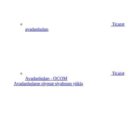
Ticarət
avadanlıqları
Ticarət
Avadanlıqları - OCOM
Avadanlıqların qiymət siyahısını yüklə