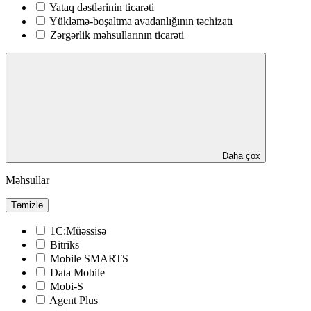
Yataq dəstlərinin ticarəti
Yükləmə-boşaltma avadanlığının təchizatı
Zərgərlik məhsullarının ticarəti
Daha çox
Məhsullar
Təmizlə
1C:Müəssisə
Bitriks
Mobile SMARTS
Data Mobile
Mobi-S
Agent Plus