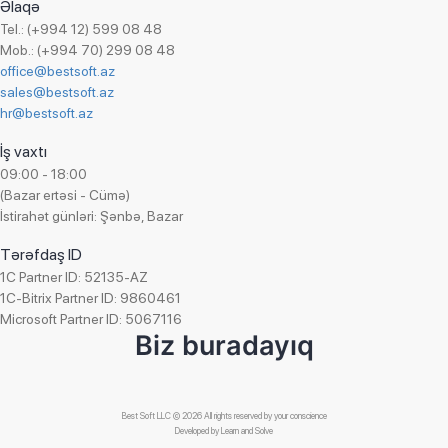
Aqua Pharma
Əlaqə
Ofis ləvazimatları ticarəti
Tel.: (+994 12) 599 08 48
MICROTECH
Onlayn hədiyyə mağazası
Mob.: (+994 70) 299 08 48
Bəhramoğlu
office@bestsoft.az
Onlayn kassa ticarəti
Azərbaycan Gözdən Əlillər Cəmiyyəti
sales@bestsoft.az
Otel işi
hr@bestsoft.az
UnityFood LTD
Parfümeriya və kosmetika ticarəti
Adore
İş vaxtı
Paylanma
09:00 - 18:00
Superfon
Plastik məmulatların istehsalı
(Bazar ertəsi - Cümə)
Auto Azerbaijan
İstirahət günləri: Şənbə, Bazar
Qablaşdırılmıs suyun ticarəti
KHAMSA
Qeyri-hökumət təşkilatı (QHT)
Tərəfdaş ID
BestComp Group
Qida istehsalı
1C Partner ID: 52135-AZ
A&S UNION AFEZCO
1C-Bitrix Partner ID: 9860461
Qida ticarəti
Microsoft Partner ID: 5067116
Managed Care Azerbaijan
Quru meyvələrin satışı
Biz buradayıq
Franko Az
Reklam agentliyi
Falcom
Santexnika avadanlıqlarının ticarəti
SInteks
Best Soft LLC © 2026 All rights reserved by your conscience
Seysmik məlumatların toplanması və emalı
Developed by
Learn and Solve
Boranı