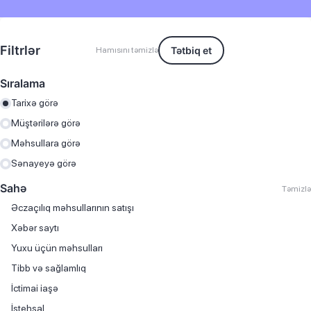
Filtrlər
Tətbiq et
Hamısını təmizlə
Sıralama
Tarixə görə
Müştərilərə görə
Məhsullara görə
Sənayeyə görə
Sahə
Təmizlə
Əczaçılıq məhsullarının satışı
Хəbər saytı
Yuxu üçün məhsulları
Tibb və sağlamlıq
İctimai iaşə
İstehsal