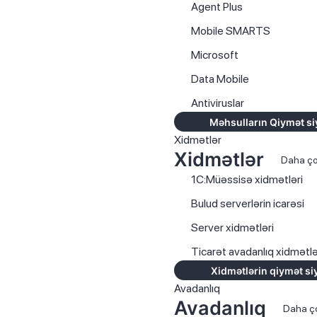
Agent Plus
Mobile SMARTS
Microsoft
Data Mobile
Antiviruslar
Məhsulların Qiymət si
Xidmətlər
Xidmətlər
Daha ç
1C:Müəssisə xidmətləri
Bulud serverlərin icarəsi
Server xidmətləri
Ticarət avadanlıq xidmətlə
Xidmətlərin qiymət si
Avadanlıq
Avadanlıq
Daha ç