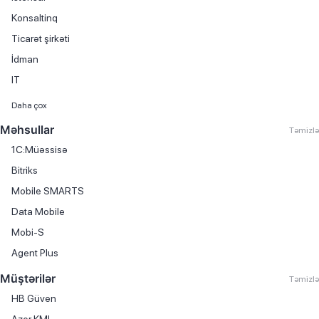
Konsaltinq
Ticarət şirkəti
İdman
IT
Maliyyə xidmətləri
Daha çox
Avtomobil satışı
Məhsullar
Təmizlə
Kitab satışı
1C:Müəssisə
Mebel istehsalı
Bitriks
Avtomobil hissələri və aksesuarlarının ticarəti
Mobile SMARTS
Avtomobil kirayəsi
Data Mobile
Avtomobil servisi
Mobi-S
Avtomobil ticarəti
Agent Plus
Avtomobil yağlarının ticarəti
Müştərilər
Təmizlə
Biznes mərkəzi
HB Güven
Boya istehsalı