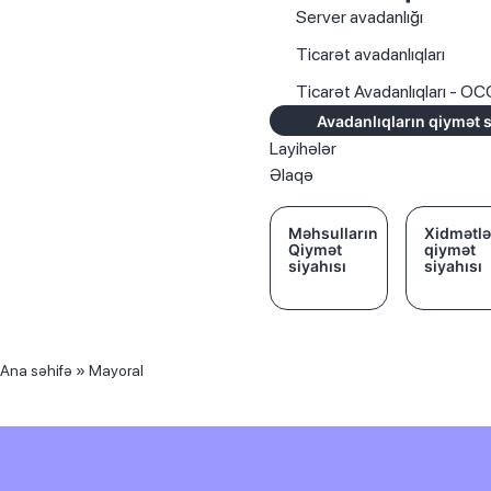
Server avadanlığı
Ticarət avadanlıqları
Ticarət Avadanlıqları - O
Avadanlıqların qiymət s
Layihələr
Əlaqə
Məhsulların
Xidmətlə
Qiymət
qiymət
siyahısı
siyahısı
Ana səhifə
»
Mayoral