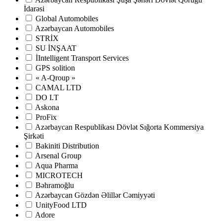
İdarəsi
Global Automobiles
Azərbaycan Automobiles
STRİX
SU İNŞAAT
İIntelligent Transport Services
GPS solition
« A-Qroup »
CAMAL LTD
DO I.T
Askona
ProFix
Azərbaycan Respublikası Dövlət Sığorta Kommersiya
Şirkəti
Bakiniti Distribution
Arsenal Group
Aqua Pharma
MICROTECH
Bəhramoğlu
Azərbaycan Gözdən Əlillər Cəmiyyəti
UnityFood LTD
Adore