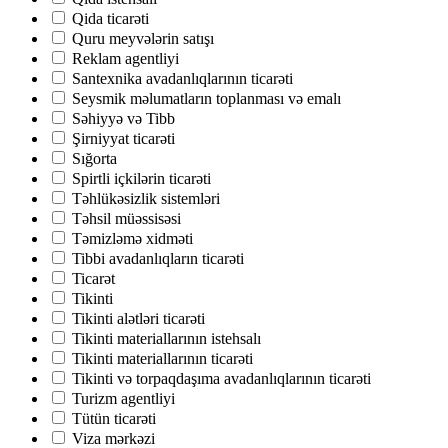
Qida ticarəti
Quru meyvələrin satışı
Reklam agentliyi
Santexnika avadanlıqlarının ticarəti
Seysmik məlumatların toplanması və emalı
Səhiyyə və Tibb
Şirniyyat ticarəti
Sığorta
Spirtli içkilərin ticarəti
Təhlükəsizlik sistemləri
Təhsil müəssisəsi
Təmizləmə xidməti
Tibbi avadanlıqların ticarəti
Ticarət
Tikinti
Tikinti alətləri ticarəti
Tikinti materiallarının istehsalı
Tikinti materiallarının ticarəti
Tikinti və torpaqdaşıma avadanlıqlarının ticarəti
Turizm agentliyi
Tütün ticarəti
Viza mərkəzi