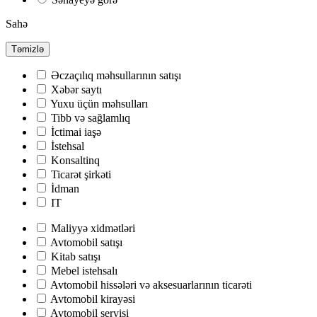
Sahə
Təmizlə
Əczaçılıq məhsullarının satışı
Хəbər saytı
Yuxu üçün məhsulları
Tibb və sağlamlıq
İctimai iaşə
İstehsal
Konsaltinq
Ticarət şirkəti
İdman
IT
Maliyyə xidmətləri
Avtomobil satışı
Kitab satışı
Mebel istehsalı
Avtomobil hissələri və aksesuarlarının ticarəti
Avtomobil kirayəsi
Avtomobil servisi