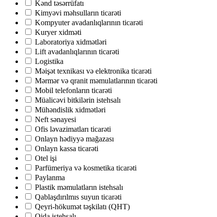
Kənd təsərrüfatı
Kimyəvi məhsulların ticarəti
Kompyuter avadanlıqlarının ticarəti
Kuryer xidməti
Laboratoriya xidmətləri
Lift avadanlıqlarının ticarəti
Logistika
Məişət texnikası və elektronika ticarəti
Mərmər və qranit məmulatlarının ticarəti
Mobil telefonların ticarəti
Müalicəvi bitkilərin istehsalı
Mühəndislik xidmətləri
Neft sənayesi
Ofis ləvazimatları ticarəti
Onlayn hədiyyə mağazası
Onlayn kassa ticarəti
Otel işi
Parfümeriya və kosmetika ticarəti
Paylanma
Plastik məmulatların istehsalı
Qablaşdırılmıs suyun ticarəti
Qeyri-hökumət təşkilatı (QHT)
Qida istehsalı