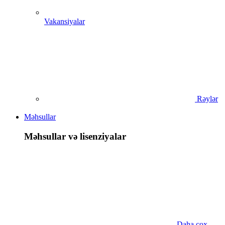
Vakansiyalar
Rəylər
Məhsullar
Məhsullar və lisenziyalar
Daha çox