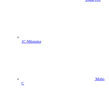
1C:Müəssisə
Mobi-
C