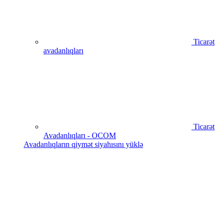
Ticarət
avadanlıqları
Ticarət
Avadanlıqları - OCOM
Avadanlıqların qiymət siyahısını yüklə