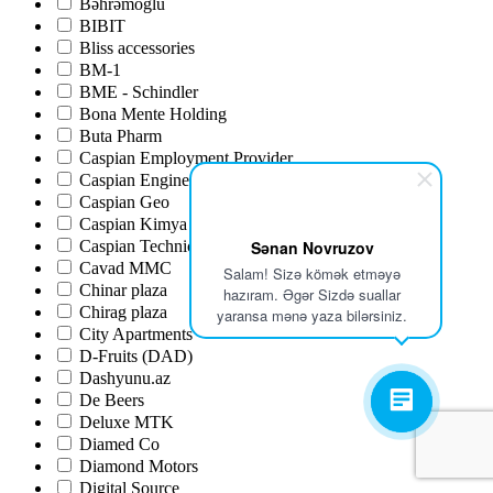
Bəhrəmoğlu
BIBIT
Bliss accessories
BM-1
BME - Schindler
Bona Mente Holding
Buta Pharm
Caspian Employment Provider
Caspian Engineering Solutions
Caspian Geo
Caspian Kimya
Caspian Technical and Logistical Services
Sənan Novruzov
Cavad MMC
Salam! Sizə kömək etməyə
Chinar plaza
hazıram. Əgər Sizdə suallar
Chirag plaza
yaransa mənə yaza bilərsiniz.
City Apartments
D-Fruits (DAD)
Dashyunu.az
De Beers
Deluxe MTK
Diamed Co
Diamond Motors
Digital Source