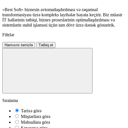
«Best Soft» biznesin avtomatlaşdırılması və rəqəmsal
transformasiyası üzrə kompleks layihələr həyata keçirir. Biz müasir
İT həllərinin tətbiqi, biznes proseslərinin optimallaşdırılması və
sistemlərin stabil işləməsi üçün tam dövr üzrə dəstək göstəririk.
Filtrlər
Hamısını təmizlə
Tətbiq et
Sıralama
Tarixə görə
Müştərilərə görə
Məhsullara görə
Sənayeyə görə