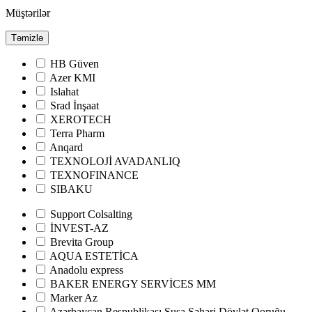
Müştərilər
Təmizlə
HB Güven
Azer KMI
Islahat
Srad İnşaat
XEROTECH
Terra Pharm
Anqard
TEXNOLOJİ AVADANLIQ
TEXNOFINANCE
SIBAKU
Support Colsalting
İNVEST-AZ
Brevita Group
AQUA ESTETİCA
Anadolu express
BAKER ENERGY SERVİCES MM
Marker Az
Azərbaycan Respublikası Şuşa Şəhəri Dövlət Qoruğu