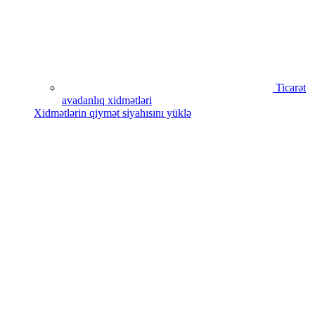
Ticarət
avadanlıq xidmətləri
Xidmətlərin qiymət siyahısını yüklə