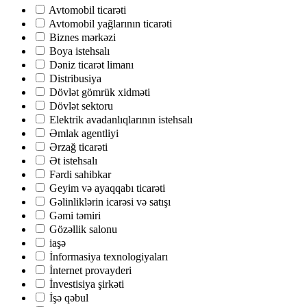
Avtomobil ticarəti
Avtomobil yağlarının ticarəti
Biznes mərkəzi
Boya istehsalı
Dəniz ticarət limanı
Distribusiya
Dövlət gömrük xidməti
Dövlət sektoru
Elektrik avadanlıqlarının istehsalı
Əmlak agentliyi
Ərzağ ticarəti
Ət istehsalı
Fərdi sahibkar
Geyim və ayaqqabı ticarəti
Gəlinliklərin icarəsi və satışı
Gəmi təmiri
Gözəllik salonu
iaşə
İnformasiya texnologiyaları
İnternet provayderi
İnvestisiya şirkəti
İşə qəbul