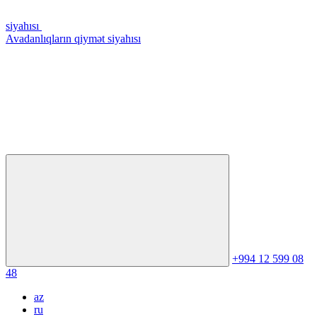
siyahısı
Avadanlıqların qiymət siyahısı
+994 12 599 08
48
az
ru