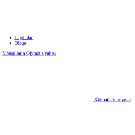
Layihələr
Əlaqə
Məhsulların Qiymət siyahısı
Xidmətlərin qiymət