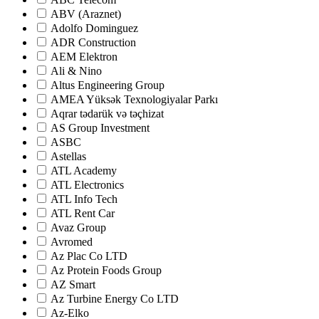
ABV (Araznet)
Adolfo Dominguez
ADR Construction
AEM Elektron
Ali & Nino
Altus Engineering Group
AMEA Yüksək Texnologiyalar Parkı
Aqrar tədarük və təçhizat
AS Group Investment
ASBC
Astellas
ATL Academy
ATL Electronics
ATL Info Tech
ATL Rent Car
Avaz Group
Avromed
Az Plac Co LTD
Az Protein Foods Group
AZ Smart
Az Turbine Energy Co LTD
Az-Elko