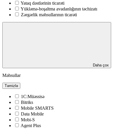
Yataq dəstlərinin ticarəti
Yükləmə-boşaltma avadanlığının təchizatı
Zərgərlik məhsullarının ticarəti
Daha çox
Məhsullar
Təmizlə
1C:Müəssisə
Bitriks
Mobile SMARTS
Data Mobile
Mobi-S
Agent Plus