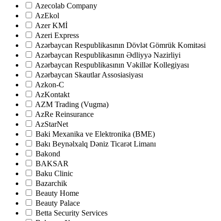
Azecolab Company
AzEkol
Azer KMİ
Azeri Express
Azərbaycan Respublikasının Dövlət Gömrük Komitəsi
Azərbaycan Respublikasının Ədliyyə Nazirliyi
Azərbaycan Respublikasının Vəkillər Kollegiyası
Azərbaycan Skautlar Assosiasiyası
Azkon-C
AzKontakt
AZM Trading (Vugma)
AzRe Reinsurance
AzStarNet
Baki Mexanika ve Elektronika (BME)
Bakı Beynəlxalq Dəniz Ticarət Limanı
Bakond
BAKSAR
Baku Clinic
Bazarchik
Beauty Home
Beauty Palace
Betta Security Services