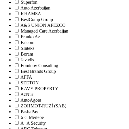
Superfon
Auto Azerbaijan
KHAMSA
BestComp Group
A&S UNION AFEZCO
Managed Care Azerbaijan
Franko Az
Falcom
SInteks
Boranı
Javadis
Fominov Consulting
Best Brands Group
AFFA
SEETON
RAVY PROPERTY
AzNur
AutoAgora
ZƏHMƏT-RUZİ (SAB)
PashaPay
6-cı Mertebe
A+A Security
ABC Telecom