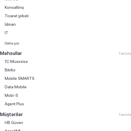
Konsaltinq
Ticarət şirkəti
İdman
IT
Maliyyə xidmətləri
Daha çox
Avtomobil satışı
Məhsullar
Təmizlə
Kitab satışı
1C:Müəssisə
Mebel istehsalı
Bitriks
Avtomobil hissələri və aksesuarlarının ticarəti
Mobile SMARTS
Avtomobil kirayəsi
Data Mobile
Avtomobil servisi
Mobi-S
Avtomobil ticarəti
Agent Plus
Avtomobil yağlarının ticarəti
Müştərilər
Təmizlə
Biznes mərkəzi
HB Güven
Boya istehsalı