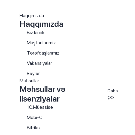
Haqqımızda
Haqqımızda
Biz kimik
Müştərilərimiz
Tərəfdaşlarımız
Vakansiyalar
Rəylər
Məhsullar
Məhsullar və
Daha
lisenziyalar
çox
1C:Müəssisə
Mobi-C
Bitriks