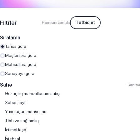
Filtrlər
Tətbiq et
Hamısını təmizlə
Sıralama
Tarixə görə
Müştərilərə görə
Məhsullara görə
Sənayeyə görə
Sahə
Təmizlə
Əczaçılıq məhsullarının satışı
Хəbər saytı
Yuxu üçün məhsulları
Tibb və sağlamlıq
İctimai iaşə
İstehsal