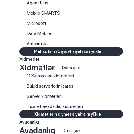
Agent Plus
Mobile SMARTS
Microsoft
Data Mobile
Antiviruslar
Məhsulların Qiymət siyahısını yüklə
Xidmətlər
Xidmətlər
Daha çox
1C:Müəssisə xidmətləri
Bulud serverlərin icarəsi
Server xidmətləri
Ticarət avadanlıq xidmətləri
Xidmətlərin qiymət siyahısını yüklə
Avadanlıq
Avadanlıq
Daha çox