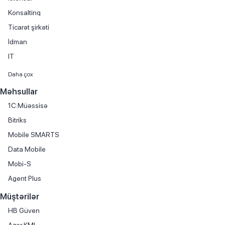
Konsaltinq
Ticarət şirkəti
İdman
IT
Maliyyə xidmətləri
Daha çox
Avtomobil satışı
Məhsullar
Kitab satışı
1C:Müəssisə
Mebel istehsalı
Bitriks
Avtomobil hissələri və aksesuarlarının ticarəti
Mobile SMARTS
Avtomobil kirayəsi
Data Mobile
Avtomobil servisi
Mobi-S
Avtomobil ticarəti
Agent Plus
Avtomobil yağlarının ticarəti
Müştərilər
Biznes mərkəzi
HB Güven
Boya istehsalı