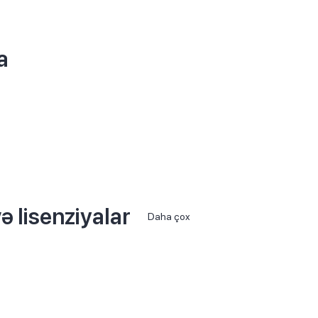
a
ə lisenziyalar
Daha çox