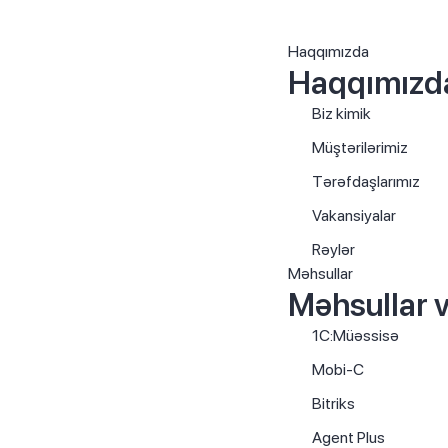
Haqqımızda
Haqqımızd
Biz kimik
Müştərilərimiz
Tərəfdaşlarımız
Vakansiyalar
Rəylər
Məhsullar
Məhsullar v
1C:Müəssisə
Mobi-C
Bitriks
Agent Plus