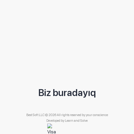
Biz buradayıq
Best Soft LLC © 2026 All rights reserved by your conscience
Developed by
Learn and Solve