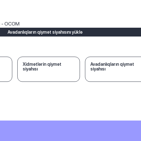
ı
rı - OCOM
Avadanlıqların qiymət siyahısını yüklə
Xidmətlərin qiymət
Avadanlıqların qiymət
siyahısı
siyahısı