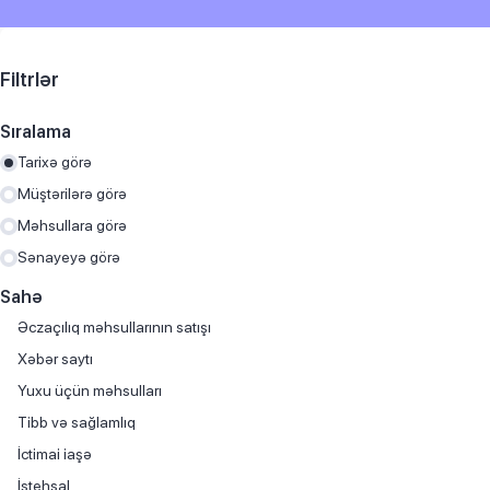
Filtrlər
Sıralama
Tarixə görə
Müştərilərə görə
Məhsullara görə
Sənayeyə görə
Sahə
Əczaçılıq məhsullarının satışı
Хəbər saytı
Yuxu üçün məhsulları
Tibb və sağlamlıq
İctimai iaşə
İstehsal