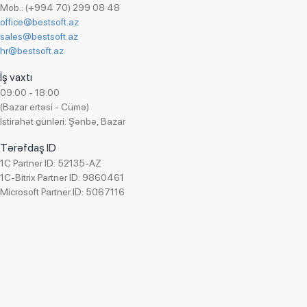
Aqua Pharma
Mob.: (+994 70) 299 08 48
Ofis ləvazimatları ticarəti
office@bestsoft.az
MICROTECH
Onlayn hədiyyə mağazası
sales@bestsoft.az
Bəhramoğlu
Onlayn kassa ticarəti
hr@bestsoft.az
Azərbaycan Gözdən Əlillər Cəmiyyəti
Otel işi
İş vaxtı
UnityFood LTD
Parfümeriya və kosmetika ticarəti
09:00 - 18:00
Adore
(Bazar ertəsi - Cümə)
Paylanma
İstirahət günləri: Şənbə, Bazar
Superfon
Plastik məmulatların istehsalı
Auto Azerbaijan
Tərəfdaş ID
Qablaşdırılmıs suyun ticarəti
KHAMSA
1C Partner ID: 52135-AZ
Qeyri-hökumət təşkilatı (QHT)
1C-Bitrix Partner ID: 9860461
BestComp Group
Qida istehsalı
Microsoft Partner ID: 5067116
A&S UNION AFEZCO
Qida ticarəti
Managed Care Azerbaijan
Quru meyvələrin satışı
Franko Az
Reklam agentliyi
Falcom
Santexnika avadanlıqlarının ticarəti
SInteks
Seysmik məlumatların toplanması və emalı
Boranı