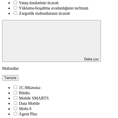
Yataq dəstlərinin ticarəti
Yükləmə-boşaltma avadanlığının təchizatı
Zərgərlik məhsullarının ticarəti
Daha çox
Məhsullar
Təmizlə
1C:Müəssisə
Bitriks
Mobile SMARTS
Data Mobile
Mobi-S
Agent Plus