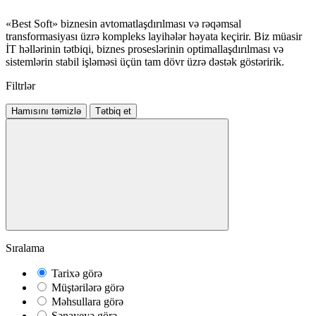
«Best Soft» biznesin avtomatlaşdırılması və rəqəmsal
transformasiyası üzrə kompleks layihələr həyata keçirir. Biz müasir
İT həllərinin tətbiqi, biznes proseslərinin optimallaşdırılması və
sistemlərin stabil işləməsi üçün tam dövr üzrə dəstək göstəririk.
Filtrlər
Hamısını təmizlə
Tətbiq et
Sıralama
Tarixə görə
Müştərilərə görə
Məhsullara görə
Sənayeyə görə