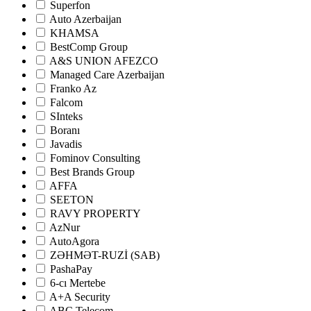
Superfon
Auto Azerbaijan
KHAMSA
BestComp Group
A&S UNION AFEZCO
Managed Care Azerbaijan
Franko Az
Falcom
SInteks
Boranı
Javadis
Fominov Consulting
Best Brands Group
AFFA
SEETON
RAVY PROPERTY
AzNur
AutoAgora
ZƏHMƏT-RUZİ (SAB)
PashaPay
6-cı Mertebe
A+A Security
ABC Telecom