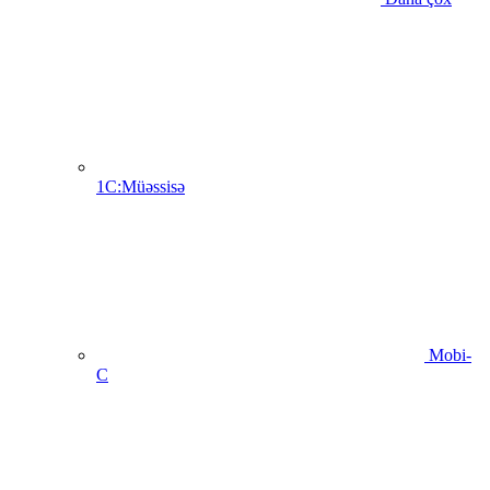
1C:Müəssisə
Mobi-
C