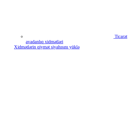
Ticarət
avadanlıq xidmətləri
Xidmətlərin qiymət siyahısını yüklə