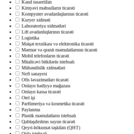
Kənd təsərrüfatı
Kimyəvi məhsulların ticarəti
Kompyuter avadanlıqlarının ticarəti
Kuryer xidməti
Laboratoriya xidmətləri
Lift avadanlıqlarının ticarəti
Logistika
Məişət texnikası və elektronika ticarəti
Mərmər və qranit məmulatlarının ticarəti
Mobil telefonların ticarəti
Müalicəvi bitkilərin istehsalı
Mühəndislik xidmətləri
Neft sənayesi
Ofis ləvazimatları ticarəti
Onlayn hədiyyə mağazası
Onlayn kassa ticarəti
Otel işi
Parfümeriya və kosmetika ticarəti
Paylanma
Plastik məmulatların istehsalı
Qablaşdırılmıs suyun ticarəti
Qeyri-hökumət təşkilatı (QHT)
Qida istehsalı