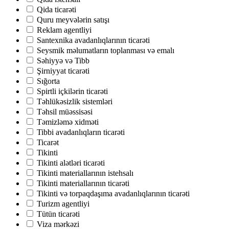
Qida ticarəti
Quru meyvələrin satışı
Reklam agentliyi
Santexnika avadanlıqlarının ticarəti
Seysmik məlumatların toplanması və emalı
Səhiyyə və Tibb
Şirniyyat ticarəti
Sığorta
Spirtli içkilərin ticarəti
Təhlükəsizlik sistemləri
Təhsil müəssisəsi
Təmizləmə xidməti
Tibbi avadanlıqların ticarəti
Ticarət
Tikinti
Tikinti alətləri ticarəti
Tikinti materiallarının istehsalı
Tikinti materiallarının ticarəti
Tikinti və torpaqdaşıma avadanlıqlarının ticarəti
Turizm agentliyi
Tütün ticarəti
Viza mərkəzi