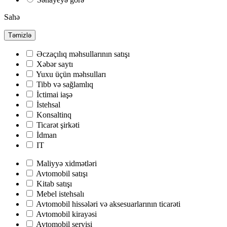
Sahə
Təmizlə
Əczaçılıq məhsullarının satışı
Хəbər saytı
Yuxu üçün məhsulları
Tibb və sağlamlıq
İctimai iaşə
İstehsal
Konsaltinq
Ticarət şirkəti
İdman
IT
Maliyyə xidmətləri
Avtomobil satışı
Kitab satışı
Mebel istehsalı
Avtomobil hissələri və aksesuarlarının ticarəti
Avtomobil kirayəsi
Avtomobil servisi