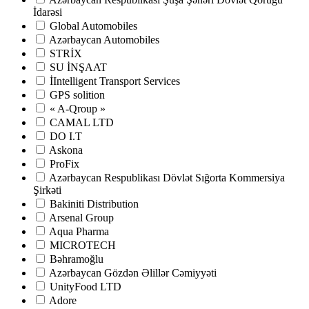
İdarəsi
Global Automobiles
Azərbaycan Automobiles
STRİX
SU İNŞAAT
İIntelligent Transport Services
GPS solition
« A-Qroup »
CAMAL LTD
DO I.T
Askona
ProFix
Azərbaycan Respublikası Dövlət Sığorta Kommersiya
Şirkəti
Bakiniti Distribution
Arsenal Group
Aqua Pharma
MICROTECH
Bəhramoğlu
Azərbaycan Gözdən Əlillər Cəmiyyəti
UnityFood LTD
Adore