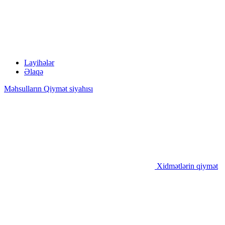
Layihələr
Əlaqə
Məhsulların Qiymət siyahısı
Xidmətlərin qiymət