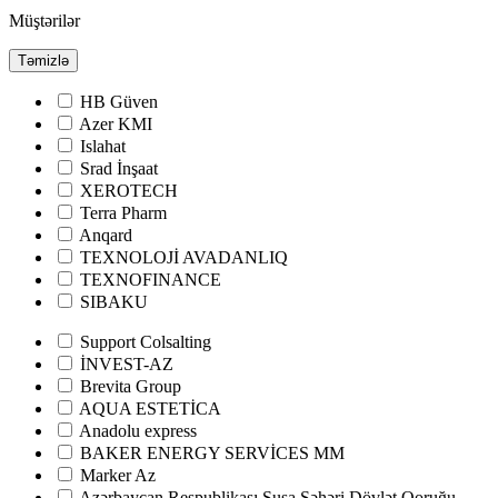
Müştərilər
Təmizlə
HB Güven
Azer KMI
Islahat
Srad İnşaat
XEROTECH
Terra Pharm
Anqard
TEXNOLOJİ AVADANLIQ
TEXNOFINANCE
SIBAKU
Support Colsalting
İNVEST-AZ
Brevita Group
AQUA ESTETİCA
Anadolu express
BAKER ENERGY SERVİCES MM
Marker Az
Azərbaycan Respublikası Şuşa Şəhəri Dövlət Qoruğu