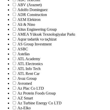
ABV (Araznet)
Adolfo Dominguez
ADR Construction
AEM Elektron
Ali & Nino
Altus Engineering Group
AMEA Yüksək Texnologiyalar Parkı
Aqrar tədarük və təçhizat
AS Group Investment
ASBC
Astellas
ATL Academy
ATL Electronics
ATL Info Tech
ATL Rent Car
Avaz Group
Avromed
Az Plac Co LTD
Az Protein Foods Group
AZ Smart
Az Turbine Energy Co LTD
Az-Elko