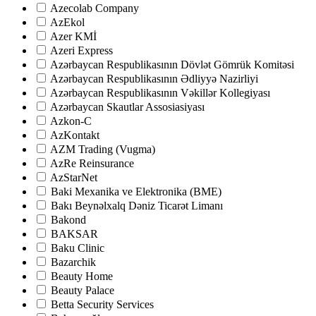
Azecolab Company
AzEkol
Azer KMİ
Azeri Express
Azərbaycan Respublikasının Dövlət Gömrük Komitəsi
Azərbaycan Respublikasının Ədliyyə Nazirliyi
Azərbaycan Respublikasının Vəkillər Kollegiyası
Azərbaycan Skautlar Assosiasiyası
Azkon-C
AzKontakt
AZM Trading (Vugma)
AzRe Reinsurance
AzStarNet
Baki Mexanika ve Elektronika (BME)
Bakı Beynəlxalq Dəniz Ticarət Limanı
Bakond
BAKSAR
Baku Clinic
Bazarchik
Beauty Home
Beauty Palace
Betta Security Services