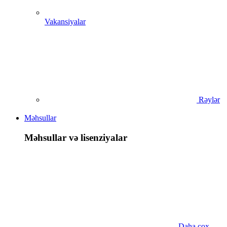
Vakansiyalar
Rəylər
Məhsullar
Məhsullar və lisenziyalar
Daha çox