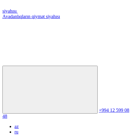
siyahısı
Avadanlıqların qiymət siyahısı
+994 12 599 08
48
az
ru