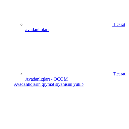
Ticarət
avadanlıqları
Ticarət
Avadanlıqları - OCOM
Avadanlıqların qiymət siyahısını yüklə