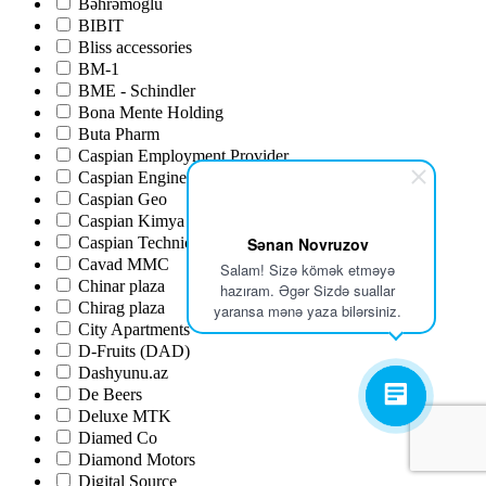
Bəhrəmoğlu
BIBIT
Bliss accessories
BM-1
BME - Schindler
Bona Mente Holding
Buta Pharm
Caspian Employment Provider
Caspian Engineering Solutions
Caspian Geo
Caspian Kimya
Caspian Technical and Logistical Services
Sənan Novruzov
Cavad MMC
Salam! Sizə kömək etməyə
Chinar plaza
hazıram. Əgər Sizdə suallar
Chirag plaza
yaransa mənə yaza bilərsiniz.
City Apartments
D-Fruits (DAD)
Dashyunu.az
De Beers
Deluxe MTK
Diamed Co
Diamond Motors
Digital Source