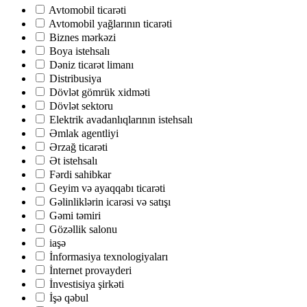
Avtomobil ticarəti
Avtomobil yağlarının ticarəti
Biznes mərkəzi
Boya istehsalı
Dəniz ticarət limanı
Distribusiya
Dövlət gömrük xidməti
Dövlət sektoru
Elektrik avadanlıqlarının istehsalı
Əmlak agentliyi
Ərzağ ticarəti
Ət istehsalı
Fərdi sahibkar
Geyim və ayaqqabı ticarəti
Gəlinliklərin icarəsi və satışı
Gəmi təmiri
Gözəllik salonu
iaşə
İnformasiya texnologiyaları
İnternet provayderi
İnvestisiya şirkəti
İşə qəbul