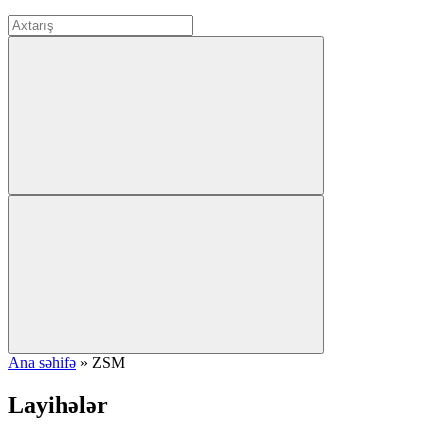
Ana səhifə
»
ZSM
Layihələr