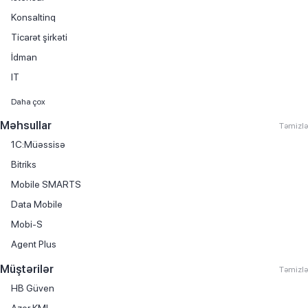
Konsaltinq
Ticarət şirkəti
İdman
IT
Maliyyə xidmətləri
Daha çox
Avtomobil satışı
Məhsullar
Təmizlə
Kitab satışı
1C:Müəssisə
Mebel istehsalı
Bitriks
Avtomobil hissələri və aksesuarlarının ticarəti
Mobile SMARTS
Avtomobil kirayəsi
Data Mobile
Avtomobil servisi
Mobi-S
Avtomobil ticarəti
Agent Plus
Avtomobil yağlarının ticarəti
Müştərilər
Təmizlə
Biznes mərkəzi
HB Güven
Boya istehsalı