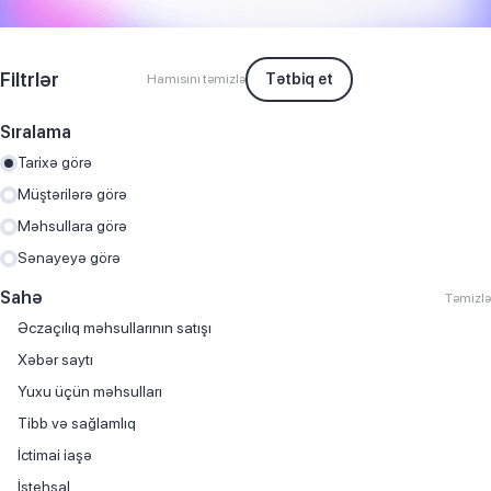
Filtrlər
Tətbiq et
Hamısını təmizlə
Sıralama
Tarixə görə
Müştərilərə görə
Məhsullara görə
Sənayeyə görə
Sahə
Təmizlə
Əczaçılıq məhsullarının satışı
Хəbər saytı
Yuxu üçün məhsulları
Tibb və sağlamlıq
İctimai iaşə
İstehsal