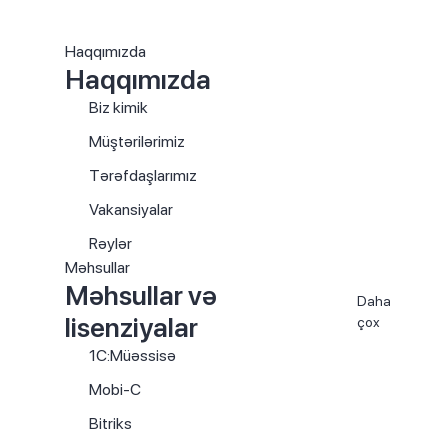
Haqqımızda
Haqqımızda
Biz kimik
Müştərilərimiz
Tərəfdaşlarımız
Vakansiyalar
Rəylər
Məhsullar
Məhsullar və
Daha
lisenziyalar
çox
1C:Müəssisə
Mobi-C
Bitriks