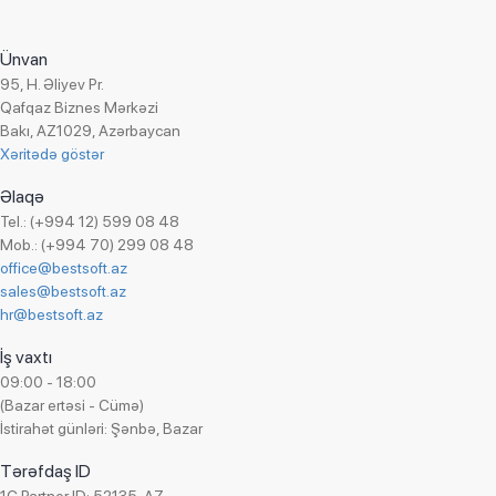
ADR Construction
Layihə meneceri:
Əbilov Elnur
Viza mərkəzi
Daha çox
AEM Elektron
Yataq dəstlərinin ticarəti
Ünvan
Ali & Nino
95, H. Əliyev Pr.
Yükləmə-boşaltma avadanlığının təchizatı
Altus Engineering Group
Qafqaz Biznes Mərkəzi
Zərgərlik məhsullarının ticarəti
Bakı, AZ1029, Azərbaycan
AMEA Yüksək Texnologiyalar Parkı
Xəritədə göstər
Aqrar tədarük və təçhizat
Əlaqə
AS Group Investment
Tel.: (+994 12) 599 08 48
ASBC
Mob.: (+994 70) 299 08 48
Astellas
office@bestsoft.az
sales@bestsoft.az
ATL Academy
hr@bestsoft.az
ATL Electronics
İş vaxtı
ATL Info Tech
09:00 - 18:00
ATL Rent Car
(Bazar ertəsi - Cümə)
Avaz Group
İstirahət günləri: Şənbə, Bazar
Avromed
Tərəfdaş ID
Az Plac Co LTD