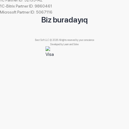
1C Partner ID: 52135-AZ
1C-Bitrix Partner ID: 9860461
Az Protein Foods Group
Microsoft Partner ID: 5067116
AZ Smart
Biz buradayıq
Az Turbine Energy Co LTD
Az-Elko
Azecolab Company
Best Soft LLC © 2026 All rights reserved by your conscience
Developed by
Learn and Solve
AzEkol
Azer KMİ
Azeri Express
Azərbaycan Respublikasının Dövlət Gömrük Komitəsi
Azərbaycan Respublikasının Ədliyyə Nazirliyi
Azərbaycan Respublikasının Vəkillər Kollegiyası
Azərbaycan Skautlar Assosiasiyası
Azkon-C
AzKontakt
AZM Trading (Vugma)