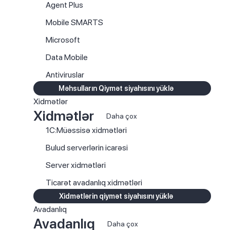
Agent Plus
Mobile SMARTS
Microsoft
Data Mobile
Antiviruslar
Məhsulların Qiymət siyahısını yüklə
Xidmətlər
Xidmətlər
Daha çox
1C:Müəssisə xidmətləri
Bulud serverlərin icarəsi
Server xidmətləri
Ticarət avadanlıq xidmətləri
Xidmətlərin qiymət siyahısını yüklə
Avadanlıq
Avadanlıq
Daha çox