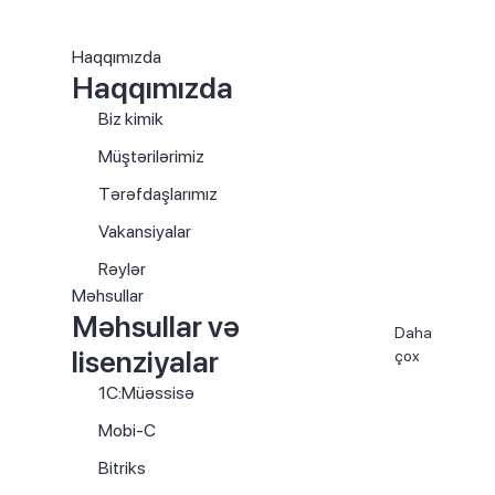
Haqqımızda
Haqqımızda
Biz kimik
Müştərilərimiz
Tərəfdaşlarımız
Vakansiyalar
Rəylər
Məhsullar
Məhsullar və
Daha
lisenziyalar
çox
1C:Müəssisə
Mobi-C
Bitriks