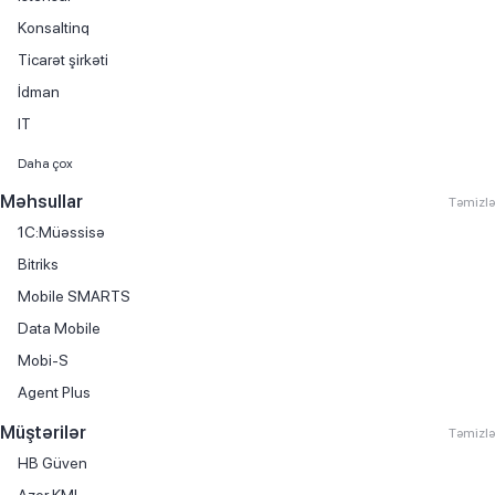
Konsaltinq
Ticarət şirkəti
İdman
IT
Maliyyə xidmətləri
Daha çox
Avtomobil satışı
Məhsullar
Təmizlə
Kitab satışı
1C:Müəssisə
Mebel istehsalı
Bitriks
Avtomobil hissələri və aksesuarlarının ticarəti
Mobile SMARTS
Avtomobil kirayəsi
Data Mobile
Avtomobil servisi
Mobi-S
Avtomobil ticarəti
Agent Plus
Avtomobil yağlarının ticarəti
Müştərilər
Təmizlə
Biznes mərkəzi
HB Güven
Boya istehsalı