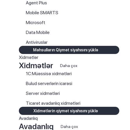
Agent Plus
Mobile SMARTS
Microsoft
Data Mobile
Antiviruslar
Məhsulların Qiymət siyahısını yüklə
Xidmətlər
Xidmətlər
Daha çox
1C:Müəssisə xidmətləri
Bulud serverlərin icarəsi
Server xidmətləri
Ticarət avadanlıq xidmətləri
Xidmətlərin qiymət siyahısını yüklə
Avadanlıq
Avadanlıq
Daha çox