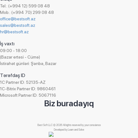
Aqua Pharma
Ofis ləvazimatları ticarəti
Tel.: (+994 12) 599 08 48
MICROTECH
Mob.: (+994 70) 299 08 48
Onlayn hədiyyə mağazası
office@bestsoft.az
Bəhramoğlu
Onlayn kassa ticarəti
sales@bestsoft.az
Azərbaycan Gözdən Əlillər Cəmiyyəti
Otel işi
hr@bestsoft.az
UnityFood LTD
Parfümeriya və kosmetika ticarəti
İş vaxtı
Adore
Paylanma
09:00 - 18:00
Superfon
(Bazar ertəsi - Cümə)
Plastik məmulatların istehsalı
İstirahət günləri: Şənbə, Bazar
Auto Azerbaijan
Qablaşdırılmıs suyun ticarəti
KHAMSA
Tərəfdaş ID
Qeyri-hökumət təşkilatı (QHT)
BestComp Group
1C Partner ID: 52135-AZ
Qida istehsalı
1C-Bitrix Partner ID: 9860461
A&S UNION AFEZCO
Qida ticarəti
Microsoft Partner ID: 5067116
Managed Care Azerbaijan
Biz buradayıq
Quru meyvələrin satışı
Franko Az
Reklam agentliyi
Falcom
Santexnika avadanlıqlarının ticarəti
Best Soft LLC © 2026 All rights reserved by your conscience
SInteks
Seysmik məlumatların toplanması və emalı
Developed by
Learn and Solve
Boranı