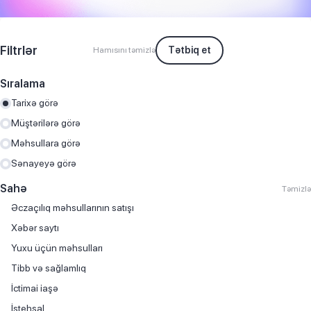
Filtrlər
Tətbiq et
Hamısını təmizlə
Sıralama
Tarixə görə
Müştərilərə görə
Məhsullara görə
Sənayeyə görə
Sahə
Təmizlə
Əczaçılıq məhsullarının satışı
Хəbər saytı
Yuxu üçün məhsulları
Tibb və sağlamlıq
İctimai iaşə
İstehsal