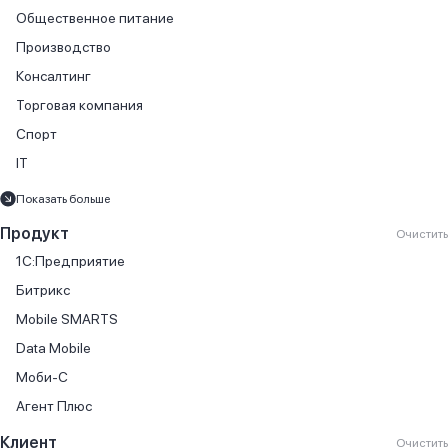
Общественное питание
Производство
Консалтинг
Торговая компания
Спорт
IT
Финансовые услуги
Показать больше
Продажа автомобилей
Продукт
Очистить
Продажа книг
1С:Предприятие
Производство мебели
Битрикс
Торговля автомобилями
Mobile SMARTS
Государственный сектор
Data Mobile
Онлайн-кассы
Моби-С
Автосервис
Агент Плюс
Агентство недвижимости
Клиент
Очистить