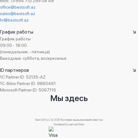
Моб.: (+994 70) 299 08 48
AzAudit
office@bestsoft.az
Торговля медицинским оборудованием
Superfon
sales@bestsoft.az
Торговля мобильных телефонов
hr@bestsoft.az
UnityFood
Торговля одеждой и обувью
Adore
График работы
Торговля парфюмерией и косметикой
График работы
Auto Azerbaijan
Торговля продуктами питания
09:00 - 18:00
US Electronics
(понедельник - пятница)
Торговля сантехническим оборудованием
KHAMSA
Выходные: суббота, воскресенье
Торговля строительной и землеройной техникой
BestComp Group
ID партнеров
Торговля строительными инструментами
Real Brand
1C Partner ID: 52135-AZ
Торговля строительными материалами
1C-Bitrix Partner ID: 9860461
OG Electrolab
Торговля табаком
Microsoft Partner ID: 5067116
A&S UNION AFEZCO
Мы здесь
Торговля химической продукцией
Franko Az
Туристическое агентство
Italdizain QSC
Уборка
SInteks
Best Soft LLC © 2026 Все права защищены вашей совестью
Учебное заведение
Developed by
Learn and Solve
AFFA
Ювелирная торговля
Javadis