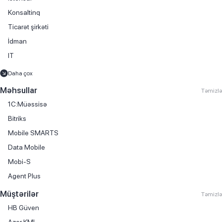
Konsaltinq
Ticarət şirkəti
İdman
IT
Maliyyə xidmətləri
Daha çox
Avtomobil satışı
Məhsullar
Təmizlə
Kitab satışı
1C:Müəssisə
Mebel istehsalı
Bitriks
Avtomobil hissələri və aksesuarlarının ticarəti
Mobile SMARTS
Avtomobil kirayəsi
Data Mobile
Avtomobil servisi
Mobi-S
Avtomobil ticarəti
Agent Plus
Avtomobil yağlarının ticarəti
Müştərilər
Təmizlə
Biznes mərkəzi
HB Güven
Boya istehsalı