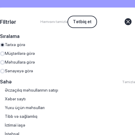
Filtrlər
Tətbiq et
Hamısını təmizlə
Sıralama
Tarixə görə
Müştərilərə görə
Məhsullara görə
Sənayeyə görə
Sahə
Təmizlə
Əczaçılıq məhsullarının satışı
Хəbər saytı
Yuxu üçün məhsulları
Tibb və sağlamlıq
İctimai iaşə
İstehsal