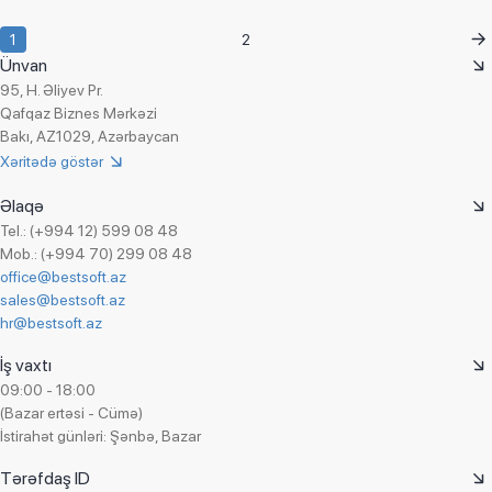
Daha çox
Zeytun
1
2
ZSM
Ünvan
95, H. Əliyev Pr.
Qafqaz Biznes Mərkəzi
Bakı, AZ1029, Azərbaycan
Xəritədə göstər
Əlaqə
Tel.: (+994 12) 599 08 48
Mob.: (+994 70) 299 08 48
office@bestsoft.az
sales@bestsoft.az
hr@bestsoft.az
İş vaxtı
09:00 - 18:00
(Bazar ertəsi - Cümə)
İstirahət günləri: Şənbə, Bazar
Tərəfdaş ID