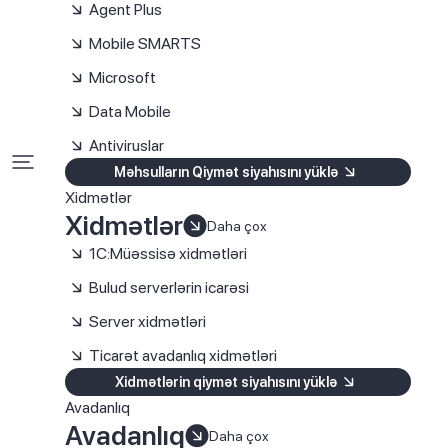
Agent Plus
Mobile SMARTS
Microsoft
Data Mobile
Antiviruslar
Məhsulların Qiymət siyahısını yüklə
Xidmətlər
Xidmətlər
Daha çox
1C:Müəssisə xidmətləri
Bulud serverlərin icarəsi
Server xidmətləri
Ticarət avadanlıq xidmətləri
Xidmətlərin qiymət siyahısını yüklə
Avadanlıq
Avadanlıq
Daha çox