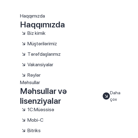
Haqqımızda
Haqqımızda
Biz kimik
Müştərilərimiz
Tərəfdaşlarımız
Vakansiyalar
Rəylər
Məhsullar
Məhsullar və
Daha
lisenziyalar
çox
1C:Müəssisə
Mobi-C
Bitriks