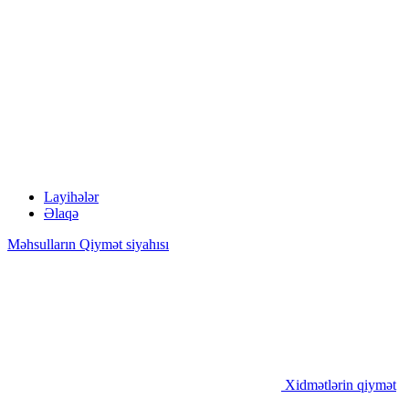
Layihələr
Əlaqə
Məhsulların Qiymət siyahısı
Xidmətlərin qiymət