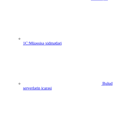
1C:Müəssisə xidmətləri
Bulud
serverlərin icarəsi