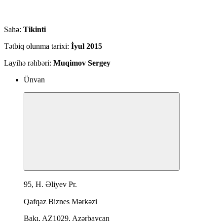
Sahə:
Tikinti
Tətbiq olunma tarixi:
İyul 2015
Layihə rəhbəri:
Muqimov Sergey
Ünvan
95, H. Əliyev Pr.
Qafqaz Biznes Mərkəzi
Bakı, AZ1029, Azərbaycan