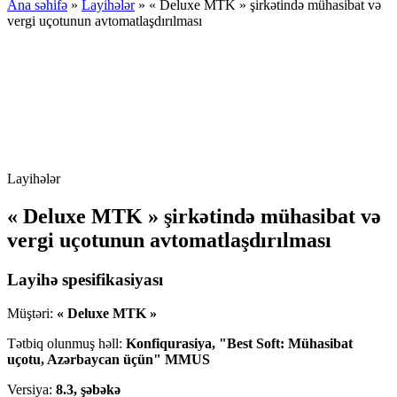
Ana səhifə
»
Layihələr
»
« Deluxe MTK » şirkətində mühasibat və
vergi uçotunun avtomatlaşdırılması
Layihələr
« Deluxe MTK » şirkətində mühasibat və
vergi uçotunun avtomatlaşdırılması
Layihə spesifikasiyası
Müştəri:
« Deluxe MTK »
Tətbiq olunmuş həll:
Konfiqurasiya, "Best Soft: Mühasibat
uçotu, Azərbaycan üçün" MMUS
Versiya:
8.3, şəbəkə