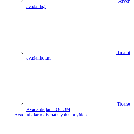
Server
avadanlığı
Ticarət
avadanlıqları
Ticarət
Avadanlıqları - OCOM
Avadanlıqların qiymət siyahısını yüklə