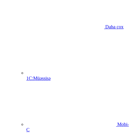
Daha çox
1C:Müəssisə
Mobi-
C