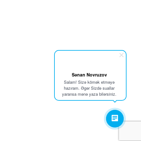
Sənan Novruzov
Salam! Sizə kömək etməyə
hazıram. Əgər Sizdə suallar
yaransa mənə yaza bilərsiniz.