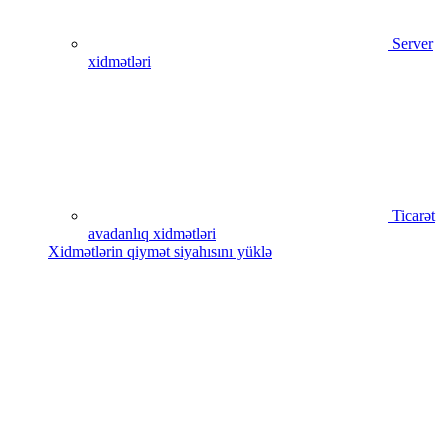
Server
xidmətləri
Ticarət
avadanlıq xidmətləri
Xidmətlərin qiymət siyahısını yüklə