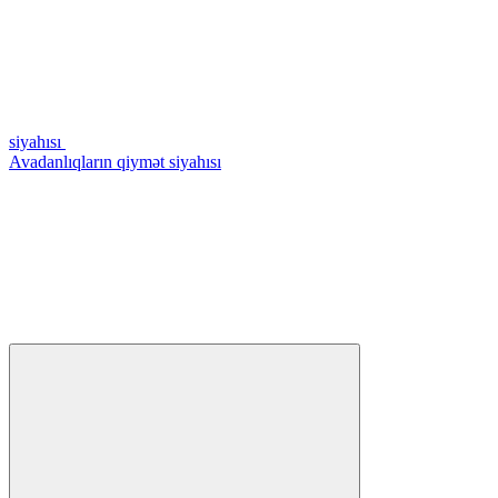
siyahısı
Avadanlıqların qiymət siyahısı