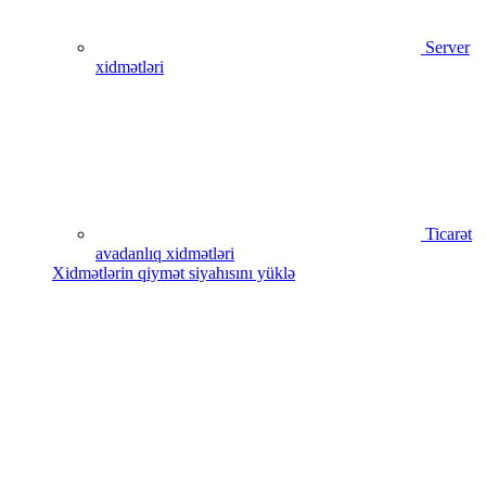
Server
xidmətləri
Ticarət
avadanlıq xidmətləri
Xidmətlərin qiymət siyahısını yüklə