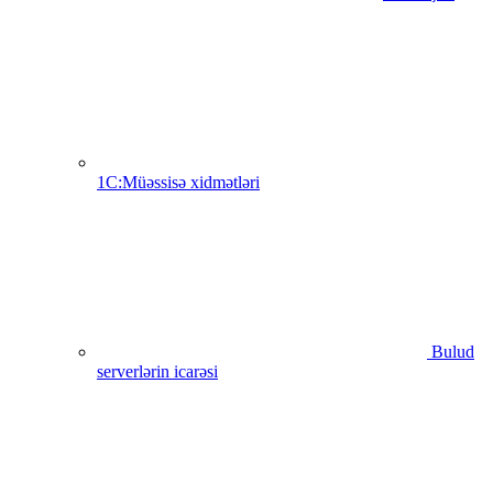
1C:Müəssisə xidmətləri
Bulud
serverlərin icarəsi