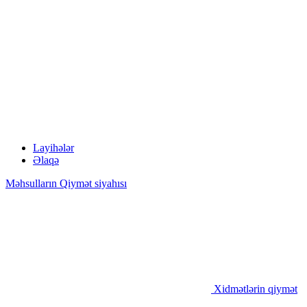
Layihələr
Əlaqə
Məhsulların Qiymət siyahısı
Xidmətlərin qiymət