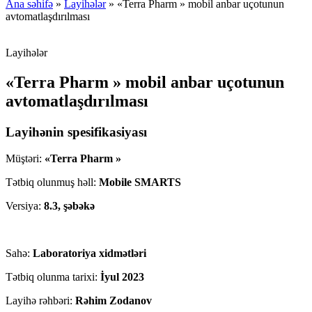
Ana səhifə
»
Layihələr
»
«Terra Pharm » mobil anbar uçotunun
avtomatlaşdırılması
Layihələr
«Terra Pharm » mobil anbar uçotunun
avtomatlaşdırılması
Layihənin spesifikasiyası
Müştəri:
«Terra Pharm »
Tətbiq olunmuş həll:
Mobile SMARTS
Versiya:
8.3, şəbəkə
Sahə:
Laboratoriya xidmətləri
Tətbiq olunma tarixi:
İyul 2023
Layihə rəhbəri:
Rəhim Zodanov