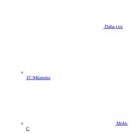
Daha çox
1C:Müəssisə
Mobi-
C