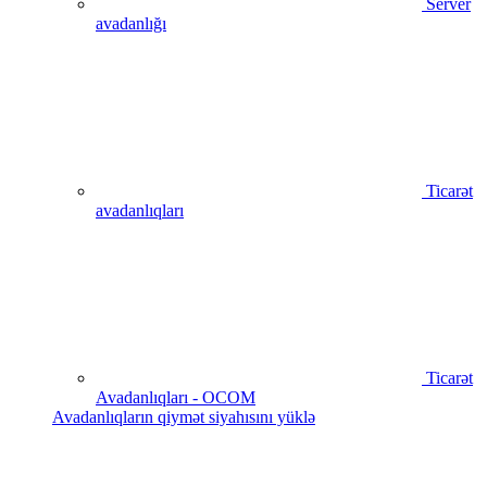
Server
avadanlığı
Ticarət
avadanlıqları
Ticarət
Avadanlıqları - OCOM
Avadanlıqların qiymət siyahısını yüklə