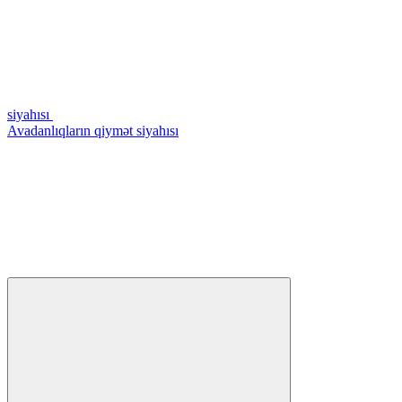
siyahısı
Avadanlıqların qiymət siyahısı