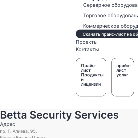
Серверное оборудова
Торговое оборудован
Коммерческое обору
Скачать прайс-лист на о
Проекты
Контакты
Прайс-
прайс-
лист
лист
Продукты
услуг
и
лицензии
Betta Security Services
Адрес
пр. Г. Алиева, 95.
Кавказ Бизнес Центр