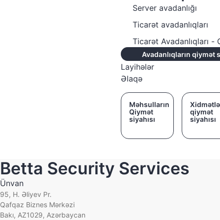
Server avadanlığı
Ticarət avadanlıqları
Ticarət Avadanlıqları 
Avadanlıqların qiymət s
Layihələr
Əlaqə
Məhsulların
Xidmətlə
Qiymət
qiymət
siyahısı
siyahısı
Betta Security Services
Ünvan
95, H. Əliyev Pr.
Qafqaz Biznes Mərkəzi
Bakı, AZ1029, Azərbaycan