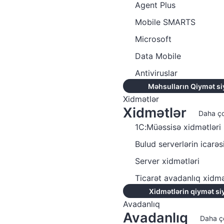
Agent Plus
Mobile SMARTS
Microsoft
Data Mobile
Antiviruslar
Məhsulların Qiymət si
Xidmətlər
Xidmətlər
Daha ç
1C:Müəssisə xidmətləri
Bulud serverlərin icarəs
Server xidmətləri
Ticarət avadanlıq xidmə
Xidmətlərin qiymət si
Avadanlıq
Avadanlıq
Daha ç