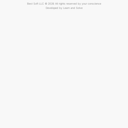
Best Soft LLC © 2026 All rights reserved by your conscience
Developed by
Learn and Solve