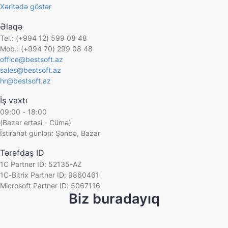
Xəritədə göstər
Əlaqə
Tel.: (+994 12) 599 08 48
Mob.: (+994 70) 299 08 48
office@bestsoft.az
sales@bestsoft.az
hr@bestsoft.az
İş vaxtı
09:00 - 18:00
(Bazar ertəsi - Cümə)
İstirahət günləri: Şənbə, Bazar
Tərəfdaş ID
1C Partner ID: 52135-AZ
1C-Bitrix Partner ID: 9860461
Microsoft Partner ID: 5067116
Biz buradayıq