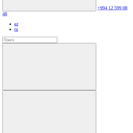
+994 12 599 08
48
az
ru