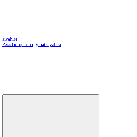
siyahısı
Avadanlıqların qiymət siyahısı