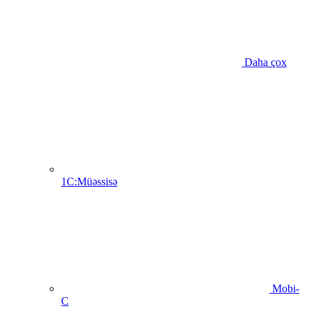
Daha çox
1C:Müəssisə
Mobi-
C