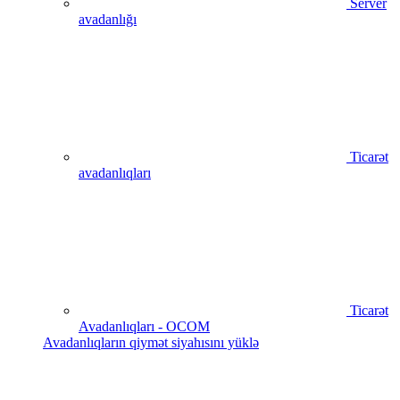
Server
avadanlığı
Ticarət
avadanlıqları
Ticarət
Avadanlıqları - OCOM
Avadanlıqların qiymət siyahısını yüklə