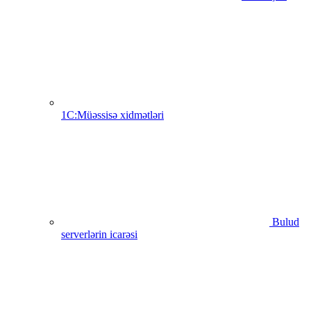
1C:Müəssisə xidmətləri
Bulud
serverlərin icarəsi