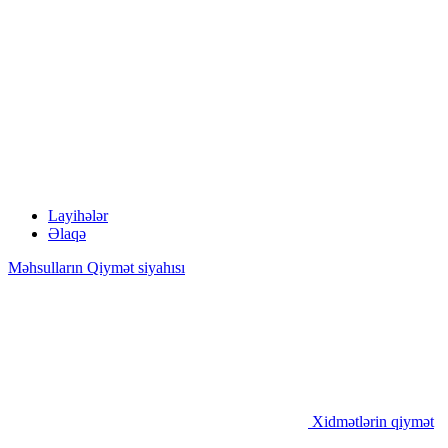
Layihələr
Əlaqə
Məhsulların Qiymət siyahısı
Xidmətlərin qiymət