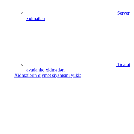
Server
xidmətləri
Ticarət
avadanlıq xidmətləri
Xidmətlərin qiymət siyahısını yüklə