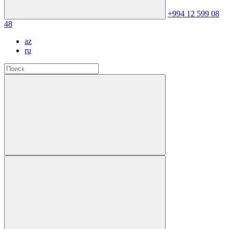
+994 12 599 08
48
az
ru