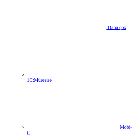
Daha çox
1C:Müəssisə
Mobi-
C