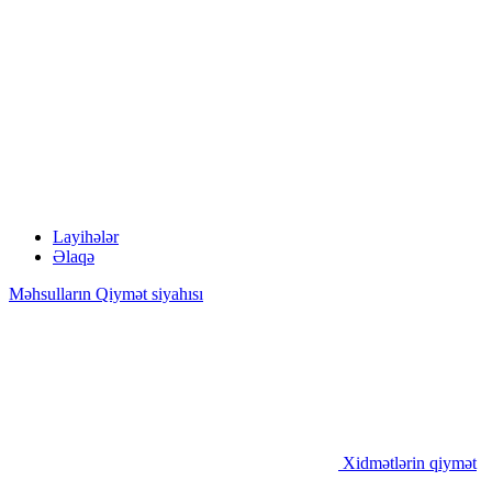
Layihələr
Əlaqə
Məhsulların Qiymət siyahısı
Xidmətlərin qiymət