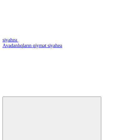
siyahısı
Avadanlıqların qiymət siyahısı