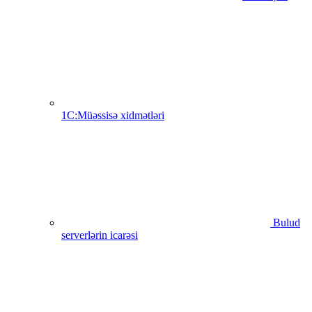
1C:Müəssisə xidmətləri
Bulud
serverlərin icarəsi