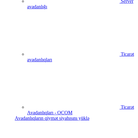
Server
avadanlığı
Ticarət
avadanlıqları
Ticarət
Avadanlıqları - OCOM
Avadanlıqların qiymət siyahısını yüklə