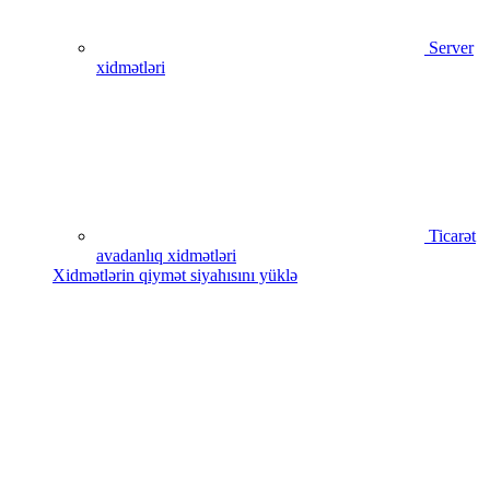
Server
xidmətləri
Ticarət
avadanlıq xidmətləri
Xidmətlərin qiymət siyahısını yüklə