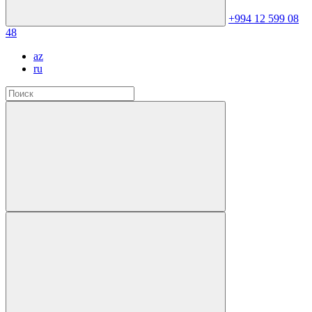
+994 12 599 08
48
az
ru