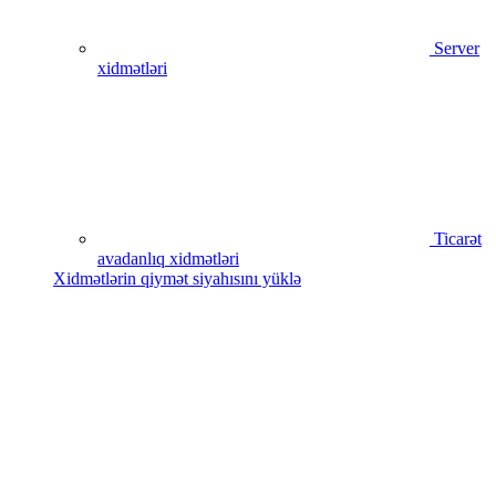
Server
xidmətləri
Ticarət
avadanlıq xidmətləri
Xidmətlərin qiymət siyahısını yüklə