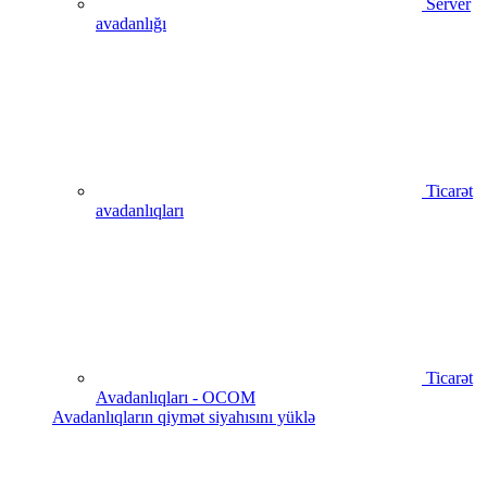
Server
avadanlığı
Ticarət
avadanlıqları
Ticarət
Avadanlıqları - OCOM
Avadanlıqların qiymət siyahısını yüklə