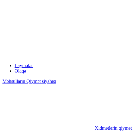
Layihələr
Əlaqə
Məhsulların Qiymət siyahısı
Xidmətlərin qiymət