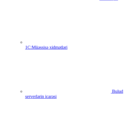
1C:Müəssisə xidmətləri
Bulud
serverlərin icarəsi