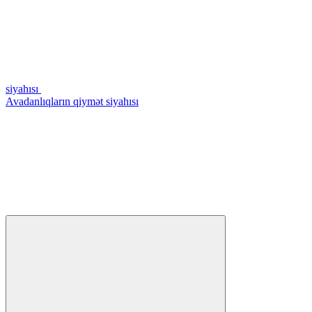
siyahısı
Avadanlıqların qiymət siyahısı