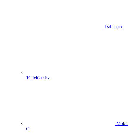
Daha çox
1C:Müəssisə
Mobi-
C