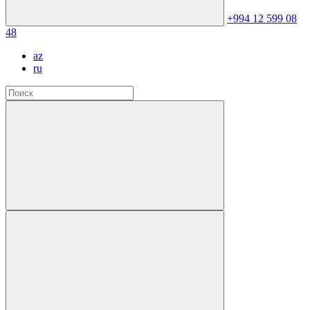
+994 12 599 08
48
az
ru